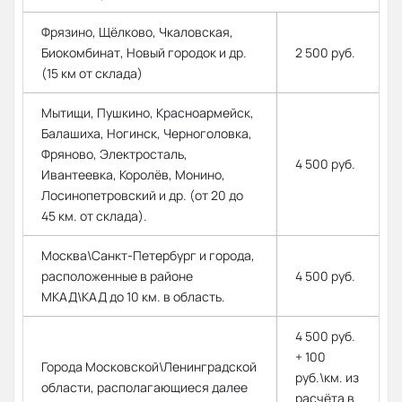
Фрязино, Щёлково, Чкаловская,
Биокомбинат, Новый городок и др.
2 500 руб.
(15 км от склада)
Мытищи, Пушкино, Красноармейск,
Балашиха, Ногинск, Черноголовка,
Фряново, Электросталь,
4 500 руб.
Ивантеевка, Королёв, Монино,
Лосинопетровский и др. (от 20 до
45 км. от склада).
Москва\Санкт-Петербург и города,
расположенные в районе
4 500 руб.
МКАД\КАД до 10 км. в область.
4 500 руб.
+ 100
Города Московской\Ленинградской
руб.\км. из
области, располагающиеся далее
расчёта в