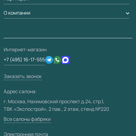
Рейки, баффели, стеллажи
Гарантия
Доставка
О компании
Погонаж
Дизайнерам / архитекторам
Вопрос-ответ
Монтаж
Накладки на дверь
Франшизам / дилерам
Контакты
Проекты
Ремонт дверей
Скачать материалы
О фабрике
Полезная информация
Подготовка проемов
3D-модели
Интернет-магазин
Сертификаты
Отзывы клиентов
+7 (495) 16-17-555
Производство
Техническая информация
Вакансии
Заказать звонок
Юридическая информация
Медиацентр
Адрес салона:
Видео
г. Москва, Нахимовский проспект д.24, стр.1,
ТВК «Экспострой», 2 пав., 2 этаж, стенд №220
Карта сайта
Все салоны фабрики
Электронная почта