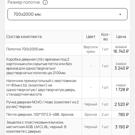
Размер полотна
700x2000 мм.
Кол-
Состав комплекта
Цвет
Цена
во
Версилк
18 600
₽
Полотно 700x2000 мм.
1 шт.
16 740
₽
крем
Коробка дверная Ltd с врезами под 2
карточные или скрытые петли или без
3 600
₽
-
1 шт.
3 240
₽
врезов для одностворчатых/
двустворчатых полотен до 2100мм
Наличник прямоугольный с хвостовиком
H=80мм Ltd, (комплект) на
1 920
₽
-
1 шт.
1 728
₽
одностворчатую / двустворчатую дверь,
стандартная высота
Ручка дверная NOVO / Ново (комплект из 2
2 520
₽
Черный
1 шт.
ручек) Черная
780
₽
Петля дверная, 100*70*2,5-4ВВ , бронза
Бронза
2 шт.
Защелка с пластиковым язычком,
3 190
₽
магнитная AGB, LM CL BL, черный. В
Черный
1 шт.
комплекте с дверью.