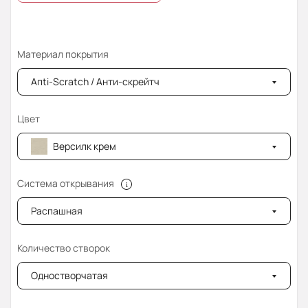
Материал покрытия
Апti-Sсrаtсh / Анти-скрейтч
Цвет
Версилк крем
Система открывания
Распашная
Количество створок
Одностворчатая