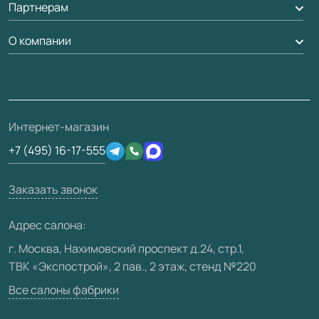
Партнерам
Вызов замерщика
Рейки, баффели, стеллажи
Гарантия
Доставка
О компании
Погонаж
Дизайнерам / архитекторам
Вопрос-ответ
Монтаж
Накладки на дверь
Франшизам / дилерам
Контакты
Проекты
Ремонт дверей
Скачать материалы
О фабрике
Полезная информация
Подготовка проемов
3D-модели
Интернет-магазин
Сертификаты
Отзывы клиентов
+7 (495) 16-17-555
Производство
Техническая информация
Вакансии
Заказать звонок
Юридическая информация
Медиацентр
Адрес салона:
Видео
г. Москва, Нахимовский проспект д.24, стр.1,
ТВК «Экспострой», 2 пав., 2 этаж, стенд №220
Карта сайта
Все салоны фабрики