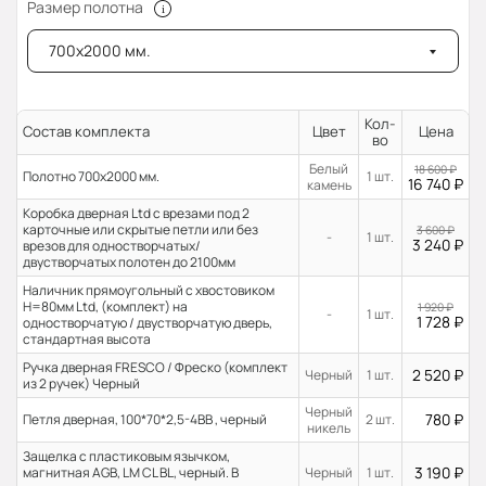
Размер полотна
700x2000 мм.
Кол-
Состав комплекта
Цвет
Цена
во
Белый
18 600
₽
Полотно 700x2000 мм.
1 шт.
16 740
₽
камень
Коробка дверная Ltd с врезами под 2
карточные или скрытые петли или без
3 600
₽
-
1 шт.
3 240
₽
врезов для одностворчатых/
двустворчатых полотен до 2100мм
Наличник прямоугольный с хвостовиком
H=80мм Ltd, (комплект) на
1 920
₽
-
1 шт.
1 728
₽
одностворчатую / двустворчатую дверь,
стандартная высота
Ручка дверная FRESCO / Фреско (комплект
2 520
₽
Черный
1 шт.
из 2 ручек) Черный
Черный
780
₽
Петля дверная, 100*70*2,5-4ВВ , черный
2 шт.
никель
Защелка с пластиковым язычком,
3 190
₽
магнитная AGB, LM CL BL, черный. В
Черный
1 шт.