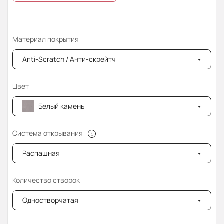
Материал покрытия
Апti-Sсrаtсh / Анти-скрейтч
Цвет
Белый камень
Система открывания
Распашная
Количество створок
Одностворчатая