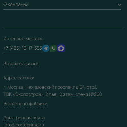
Доставка
О компании
Погонаж
Дизайнерам / архитекторам
Вопрос-ответ
Монтаж
Накладки на дверь
Франшизам / дилерам
Контакты
Проекты
Ремонт дверей
Скачать материалы
О фабрике
Полезная информация
Подготовка проемов
3D-модели
Интернет-магазин
Сертификаты
Отзывы клиентов
+7 (495) 16-17-555
Производство
Техническая информация
Вакансии
Заказать звонок
Юридическая информация
Медиацентр
Адрес салона:
Видео
г. Москва, Нахимовский проспект д.24, стр.1,
ТВК «Экспострой», 2 пав., 2 этаж, стенд №220
Карта сайта
Все салоны фабрики
Электронная почта
info@portaprima.ru