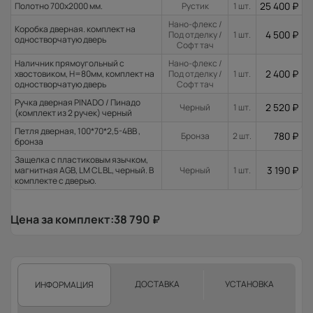
25 400
₽
Полотно 700x2000 мм.
Рустик
1 шт.
Нано-флекс /
Коробка дверная. комплект на
4 500
₽
Под отделку /
1 шт.
одностворчатую дверь
Софт тач
Наличник прямоугольный с
Нано-флекс /
2 400
₽
хвостовиком, H=80мм, комплект на
Под отделку /
1 шт.
одностворчатую дверь
Софт тач
Ручка дверная PINADO / Пинадо
2 520
₽
Черный
1 шт.
(комплект из 2 ручек) черный
Петля дверная, 100*70*2,5-4ВВ ,
780
₽
Бронза
2 шт.
бронза
Защелка с пластиковым язычком,
3 190
₽
магнитная AGB, LM CL BL, черный. В
Черный
1 шт.
комплекте с дверью.
Цена за комплект:
38 790
₽
ДОСТАВКА
УСТАНОВКА
ИНФОРМАЦИЯ