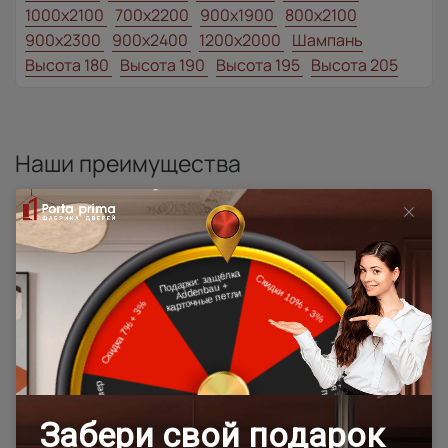
1000x2100
700x2200
900x1900
800x2100
900x2300
900x2400
1200x2000
Шампань
Высота 180
Высота 190
Высота 195
Высота 205
Наши преимущества
Программы
лояльности