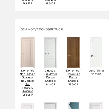
28 857 ₽
28 305 ₽
Вам могут понравиться
Domenica
Dinastia /
Domenica /
Luna / Луна
Neo Classic
Династия
Доменика
33 750 ₽
Scalino /
Порта
Порта
Доменика
Классик
Классик
Нео
24 400 ₽
39 500 ₽
Классик
Скалино
28 305 ₽