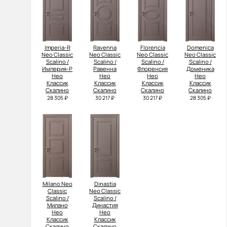
Imperia-R
Ravenna
Florencia
Domenica
Neo Classic
Neo Classic
Neo Classic
Neo Classic
Scalino /
Scalino /
Scalino /
Scalino /
Империя-Р
Равенна
Флоренсия
Доменика
Нео
Нео
Нео
Нео
Классик
Классик
Классик
Классик
Скалино
Скалино
Скалино
Скалино
28 305 ₽
30 217 ₽
30 217 ₽
28 305 ₽
Milano Neo
Dinastia
Classic
Neo Classic
Scalino /
Scalino /
Милано
Династия
Нео
Нео
Классик
Классик
Скалино
Скалино