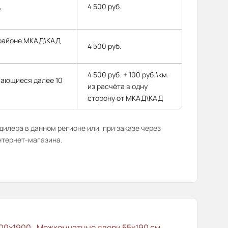
,
4 500 руб.
 районе МКАД\КАД
4 500 руб.
4 500 руб. + 100 руб.\км.
гающиеся далее 10
из расчёта в одну
сторону от МКАД\КАД
илера в данном регионе или, при заказе через
нтернет-магазина.
00x1900
Межкомнатные двери 55х190 см