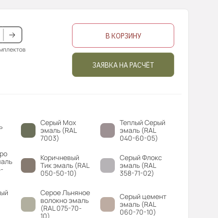
В КОРЗИНУ
омплектов
ЗАЯВКА НА РАСЧЁТ
Серый Мох
Теплый Серый
ь
эмаль (RAL
эмаль (RAL
7003)
040-60-05)
ро
Коричневый
Серый Флокс
маль
Тик эмаль (RAL
эмаль (RAL
-
050-50-10)
358-71-02)
вый
Серое Льняное
Серый цемент
волокно эмаль
эмаль (RAL
(RAL 075-70-
060-70-10)
10)