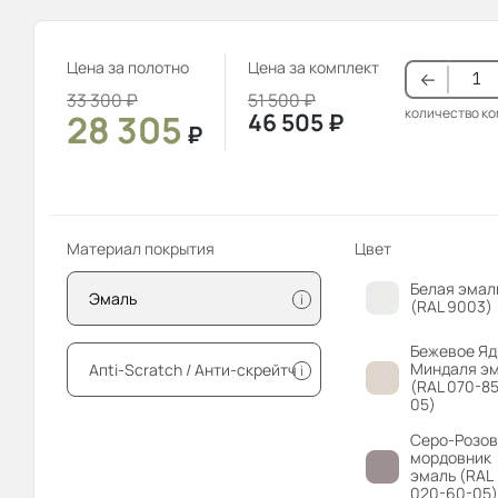
Цена за полотно
Цена за комплект
33 300
₽
51 500
₽
количество к
28 305
46 505
₽
₽
Материал покрытия
Цвет
Белая эмал
Эмаль
i
(RAL 9003)
Бежевое Яд
Миндаля э
Апti-Sсrаtсh / Анти-скрейтч
i
(RAL 070-85
05)
Серо-Розо
мордовник
эмаль (RAL
020-60-05)