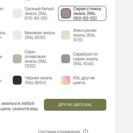
ел
Грязный Белый
Серая стяжка
эмаль (RAL
эмаль (RAL
070-90-05)
060-60-05)
Жемчужная
аль
Бежевая эмаль
эмаль (RAL
0-
(RAL 9010)
1013)
Серо-
Серебристо-
ь
оливковая
серая эмаль
эмаль (RAL
(RAL 7045)
7032)
Черная эмаль
RAL другие
ь
(RAL 9004)
цвета
 эмалью в любой
ДРУГИЕ ЦВЕТА RAL
 цене, укажите ваш
Система открывания