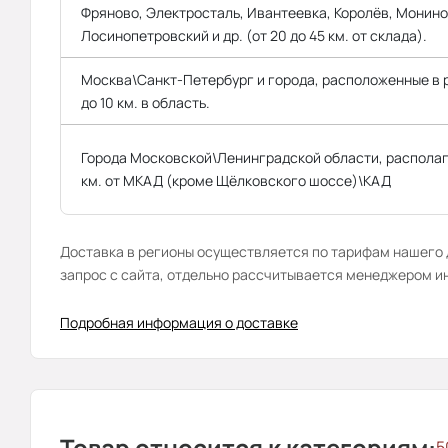
Фряново, Электросталь, Ивантеевка, Королёв, Монино
Лосинопетровский и др. (от 20 до 45 км. от склада).
Москва\Санкт-Петербург и города, расположенные в
до 10 км. в область.
Города Московской\Ленинградской области, распола
км. от МКАД (кроме Щёлковского шоссе)\КАД
Доставка в регионы осуществляется по тарифам нашего д
запрос с сайта, отдельно рассчитывается менеджером и
Подробная информация о доставке
Товар относится к категориям:
5