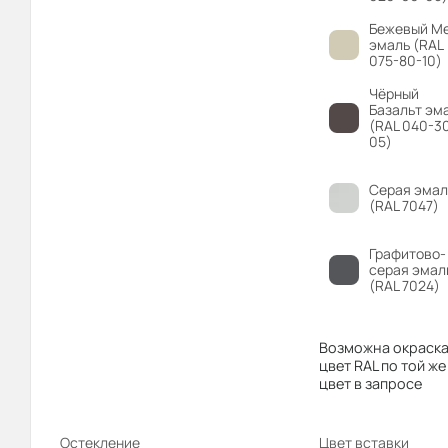
Бежевый М
эмаль (RAL
075-80-10)
Чёрный
Базальт эм
(RAL 040-3
05)
Серая эмал
(RAL 7047)
Графитово-
серая эмал
(RAL 7024)
Возможна окраска
цвет RAL по той же
цвет в запросе
Остекление
Цвет вставки