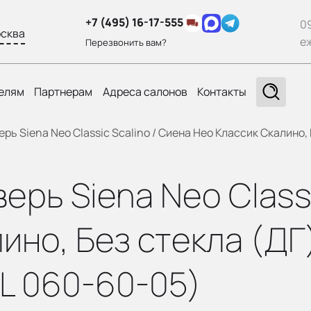
+7 (495) 16-17-555
0
сква
е
Перезвонить вам?
елям
Партнерам
Адреса салонов
Контакты
ь Siena Neo Classic Scalino / Сиена Нео Классик Скалино, 
рь Siena Neo Classi
ино, Без стекла (ДГ)
L 060-60-05)