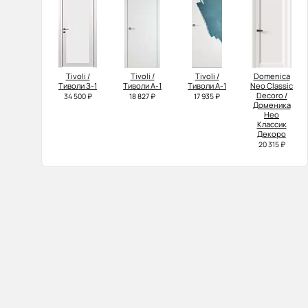
Tivoli /
Tivoli /
Tivoli /
Domenica
Тиволи З-1
Тиволи А-1
Тиволи А-1
Neo Classic
Decoro /
34 500 ₽
18 827 ₽
17 935 ₽
Доменика
Нео
Классик
Декоро
20 315 ₽