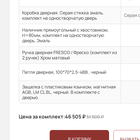
Коробка дверная. Серая стяжка эмаль,
Серая 
комплект на одностворчатую дверь
Наличник прямоугольный с хвостовиком,
H=80мм, комплект на одностворчатую
дверь, Эмаль
Ручка дверная FRESCO / Фреско (комплект из
2 ручек) Хром матовый
Петля дверная, 100*70*2,5-4ВВ , черный
Защелка с пластиковым язычком, магнитная
AGB, LM CL BL, черный. В комплекте с
дверью.
Цена за комплект:
46 505
₽
51 500
₽
В КОРЗИНУ
ВЫЗВАТЬ