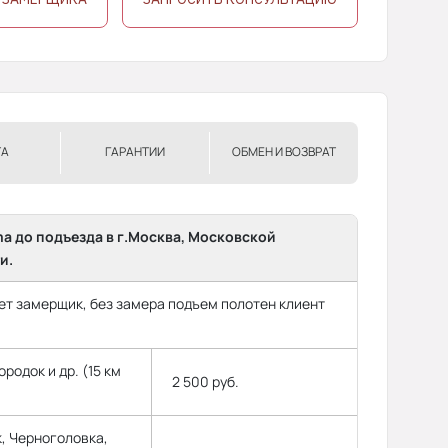
ТА
ГАРАНТИИ
ОБМЕН И ВОЗВРАТ
ma до подъезда в г.Москва, Московской
и.
т замерщик, без замера подъем полотен клиент
родок и др. (15 км
2 500 руб.
, Черноголовка,