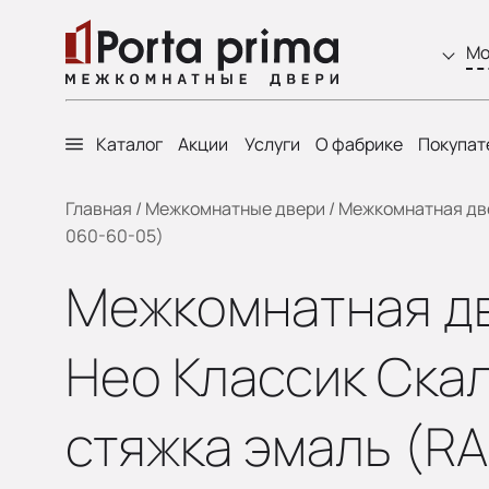
Мо
Каталог
Акции
Услуги
О фабрике
Покупат
Главная
/
Межкомнатные двери
/
Межкомнатная двер
060-60-05)
Межкомнатная две
Нео Классик Скал
стяжка эмаль (RA