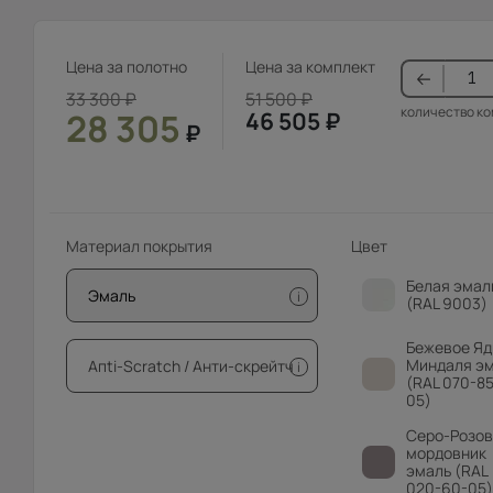
Цена за полотно
Цена за комплект
33 300
₽
51 500
₽
количество к
28 305
46 505
₽
₽
Материал покрытия
Цвет
Белая эмал
Эмаль
i
(RAL 9003)
Бежевое Яд
Миндаля э
Апti-Sсrаtсh / Анти-скрейтч
i
(RAL 070-85
05)
Серо-Розо
мордовник
эмаль (RAL
020-60-05)