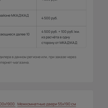
 районе МКАД\КАД
4 500 руб.
4 500 руб. + 100 руб.\км.
гающиеся далее 10
из расчёта в одну
сторону от МКАД\КАД
илера в данном регионе или, при заказе через
нтернет-магазина.
00x1900
Межкомнатные двери 55х190 см