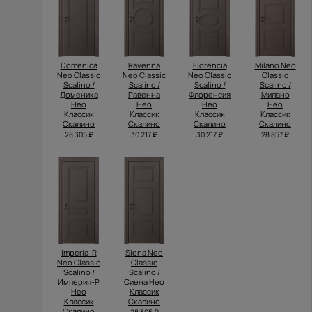
Domenica
Ravenna
Florencia
Milano Neo
Neo Classic
Neo Classic
Neo Classic
Classic
Scalino /
Scalino /
Scalino /
Scalino /
Доменика
Равенна
Флоренсия
Милано
Нео
Нео
Нео
Нео
Классик
Классик
Классик
Классик
Скалино
Скалино
Скалино
Скалино
28 305 ₽
30 217 ₽
30 217 ₽
28 857 ₽
Imperia-R
Siena Neo
Neo Classic
Classic
Scalino /
Scalino /
Империя-Р
Сиена Нео
Нео
Классик
Классик
Скалино
Скалино