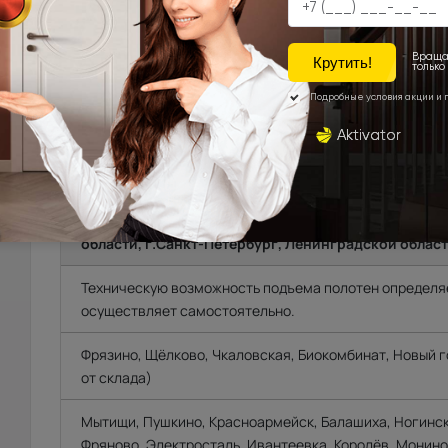
УСТАНОВКА
ОПЛА
ДОСТАВКА
Доставка продукции со склада Компании Porta pri
области, г.Санкт-Петербург, Ленинградской област
Техническую возможность подъема полотен определяе
осуществляет самостоятельно.
Фрязино, Щёлково, Чкаловская, Биокомбинат, Новый го
от склада)
Мытищи, Пушкино, Красноармейск, Балашиха, Ногинск
Фряново, Электросталь, Ивантеевка, Королёв, Монино