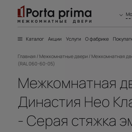
Мо
Каталог
Акции
Услуги
О фабрике
Покупат
Главная
/
Межкомнатные двери
/
Межкомнатная двер
(RAL 060-60-05)
Межкомнатная две
Династия Нео Кла
- Серая стяжка э