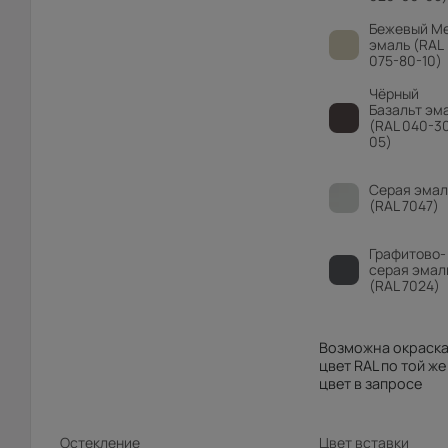
Бежевый М
эмаль (RAL
075-80-10)
Чёрный
Базальт эм
(RAL 040-3
05)
Серая эмал
(RAL 7047)
Графитово-
серая эмал
(RAL 7024)
Возможна окраска
цвет RAL по той же
цвет в запросе
Остекление
Цвет вставки