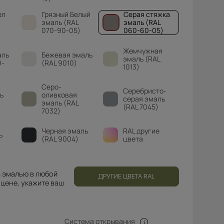
ел
Грязный Белый
Серая стяжка
эмаль (RAL
эмаль (RAL
070-90-05)
060-60-05)
Жемчужная
аль
Бежевая эмаль
эмаль (RAL
0-
(RAL 9010)
1013)
Серо-
Серебристо-
ь
оливковая
серая эмаль
эмаль (RAL
(RAL 7045)
7032)
Черная эмаль
RAL другие
ь
(RAL 9004)
цвета
 эмалью в любой
ДРУГИЕ ЦВЕТА RAL
 цене, укажите ваш
Система открывания