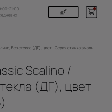
9:00-21:00
жедневно
лино, Без стекла (ДГ), цвет - Серая стяжка эмаль
sic Scalino /
текла (ДГ), цвет
5)