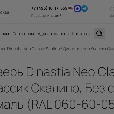
+7 (495) 16-17-555
0
сква
е
Перезвонить вам?
елям
Партнерам
Адреса салонов
Контакты
ь Dinastia Neo Classic Scalino / Династия Нео Классик Ска
рь Dinastia Neo Clas
ссик Скалино, Без с
маль (RAL 060-60-0