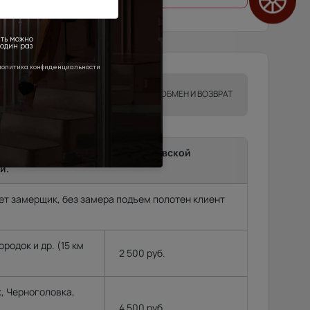
ТА
ГАРАНТИИ
ОБМЕН И ВОЗВРАТ
ma до подъезда в г.Москва, Московской
и.
т замерщик, без замера подъем полотен клиент
родок и др. (15 км
2 500 руб.
, Черноголовка,
,
4 500 руб.