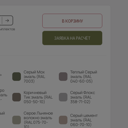
В КОРЗИНУ
омплектов
ЗАЯВКА НА РАСЧЁТ
Серый Мох
Теплый Серый
ь
эмаль (RAL
эмаль (RAL
7003)
040-60-05)
ро
Коричневый
Серый Флокс
маль
Тик эмаль (RAL
эмаль (RAL
-
050-50-10)
358-71-02)
вый
Серое Льняное
Серый цемент
волокно эмаль
эмаль (RAL
(RAL 075-70-
060-70-10)
10)