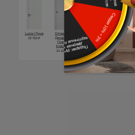
Luna / Луна
Dinastia /
Domenica /
Tivoli /
Династия
Доменика
Тиволи А-1
33 750 ₽
Порта
Порта
17 935 ₽
Классик
Классик
24 400 ₽
39 500 ₽