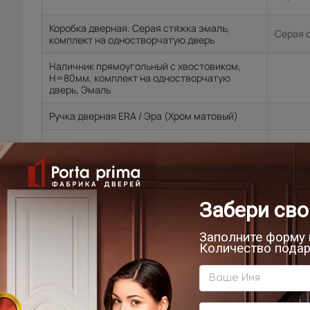
Коробка дверная. Серая стяжка эмаль,
Серая 
комплект на одностворчатую дверь
Наличник прямоугольный с хвостовиком,
H=80мм, комплект на одностворчатую
дверь, Эмаль
Ручка дверная ERA / Эра (Хром матовый)
Петля дверная, 100*70*2,5-4ВВ , черный
Защелка с пластиковым язычком, магнитная
AGB, LM CL BL, черный. В комплекте с
дверью.
Цена за комплект:
46 505
₽
51 500
₽
В КОРЗИНУ
ВЫЗВАТЬ