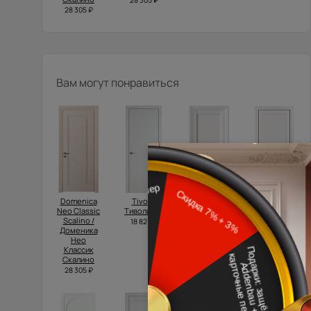
28 305 ₽
28 305 ₽
Вам могут понравиться
Domenica
Tivoli /
Domenica
Tivoli /
Neo Classic
Тиволи А-1
Neo Classic
Тиволи З-1
Scalino /
Decoro /
18 827 ₽
34 500 ₽
Доменика
Доменика
Нео
Нео
Классик
Классик
Скалино
Декоро
28 305 ₽
20 315 ₽