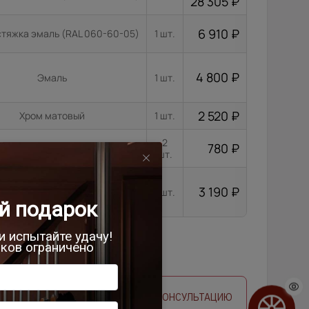
28 305
₽
6 910
₽
стяжка эмаль (RAL 060-60-05)
1 шт.
4 800
₽
Эмаль
1 шт.
2 520
₽
Хром матовый
1 шт.
2
780
₽
Черный никель
шт.
3 190
₽
Черный
1 шт.
 ЗАМЕРЩИКА
ЗАПРОСИТЬ КОНСУЛЬТАЦИЮ