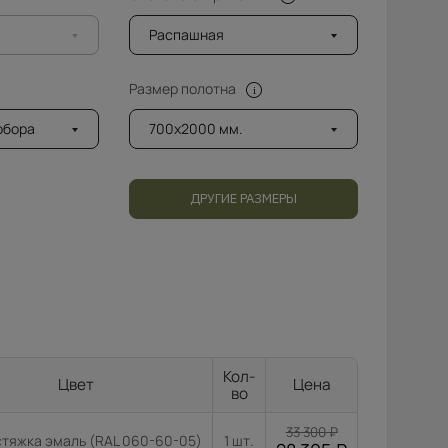
Распашная
Размер полотна
добора
700x2000 мм.
ДРУГИЕ РАЗМЕРЫ
Кол-
Цвет
Цена
во
33 300
₽
стяжка эмаль (RAL 060-60-05)
1 шт.