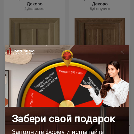
Декоро
Декоро
Дуб карамель
Дуб капучино