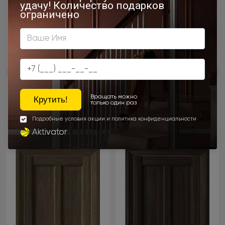
Цена за полотно
Цена за полотно
21 250 ₽
21 250 ₽
25 000 ₽
25 000 ₽
- 15% скидка
- 15% скидка
Межкомнатная дверь
Межкомнатная дверь
Prato Neo Classic Decoro
Prato Neo Classic Decoro
/ Прато Нео Классик
/ Прато Нео Классик
Декоро
Декоро
Дуб антик
Венге Нуар