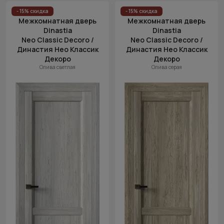
Цена (возр.)
- 15% скидка
- 15% скидка
Межкомнатная дверь
Межкомнатная дверь
Цена (убыв.)
Dinastia
Dinastia
Neo Classic Decoro /
Neo Classic Decoro /
Cначала
Династия Нео Классик
Династия Нео Классик
новинки
Декоро
Декоро
Cначала
Олива светлая
Олива серая
скидки