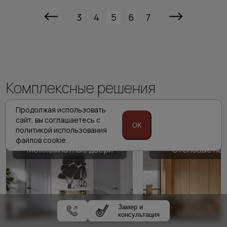
3
4
5
6
7
Комплексные решения
Porta prima
Продолжая использовать
сайт,
вы соглашаетесь с
OK
политикой
использования
файлов cookie.
Межкомнатные двери
Стеновые па
Замер и
консультация