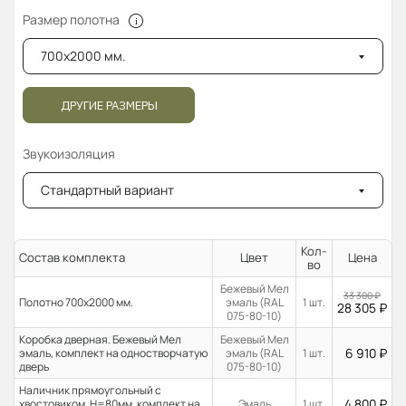
Размер полотна
700x2000 мм.
ДРУГИЕ РАЗМЕРЫ
Звукоизоляция
Стандартный вариант
Кол-
Состав комплекта
Цвет
Цена
во
Бежевый Мел
33 300
₽
Полотно 700x2000 мм.
эмаль (RAL
1 шт.
28 305
₽
075-80-10)
Коробка дверная. Бежевый Мел
Бежевый Мел
6 910
₽
эмаль, комплект на одностворчатую
эмаль (RAL
1 шт.
дверь
075-80-10)
Наличник прямоугольный с
4 800
₽
хвостовиком, H=80мм, комплект на
Эмаль
1 шт.