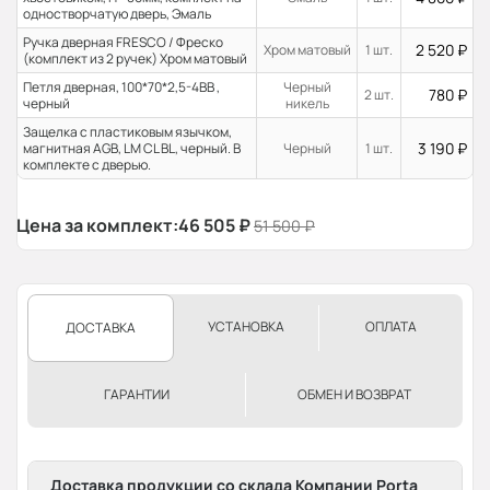
одностворчатую дверь, Эмаль
Ручка дверная FRESCO / Фреско
2 520
₽
Хром матовый
1 шт.
(комплект из 2 ручек) Хром матовый
Петля дверная, 100*70*2,5-4ВВ ,
Черный
780
₽
2 шт.
черный
никель
Защелка с пластиковым язычком,
3 190
₽
магнитная AGB, LM CL BL, черный. В
Черный
1 шт.
комплекте с дверью.
Цена за комплект:
46 505
₽
51 500
₽
УСТАНОВКА
ОПЛАТА
ДОСТАВКА
ГАРАНТИИ
ОБМЕН И ВОЗВРАТ
Доставка продукции со склада Компании Porta