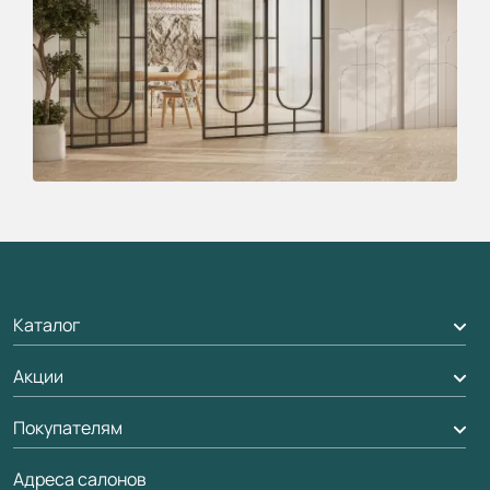
Каталог
Акции
Межкомнатные двери
Подбор двери
Покупателям
Акции компании
Межкомнатные перегородки
Адреса салонов
Доставка