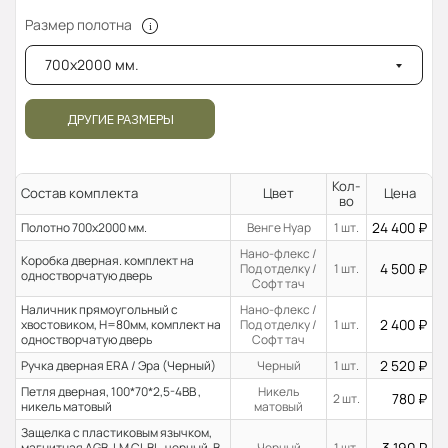
Размер полотна
700x2000 мм.
ДРУГИЕ РАЗМЕРЫ
Кол-
Состав комплекта
Цвет
Цена
во
24 400
₽
Полотно 700x2000 мм.
Венге Нуар
1 шт.
Нано-флекс /
Коробка дверная. комплект на
4 500
₽
Под отделку /
1 шт.
одностворчатую дверь
Софт тач
Наличник прямоугольный с
Нано-флекс /
2 400
₽
хвостовиком, H=80мм, комплект на
Под отделку /
1 шт.
одностворчатую дверь
Софт тач
2 520
₽
Ручка дверная ERA / Эра (Черный)
Черный
1 шт.
Петля дверная, 100*70*2,5-4ВВ ,
Никель
780
₽
2 шт.
никель матовый
матовый
Защелка с пластиковым язычком,
3 190
₽
магнитная AGB, LM CL BL, черный. В
Черный
1 шт.