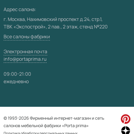
Медиацентр
Адрес салона:
Видео
г. Москва, Нахимовский проспект д.24, стр.1,
ТВК «Экспострой», 2 пав., 2 этаж, стенд №220
Карта сайта
Все салоны фабрики
Электронная почта
info@portaprima.ru
09:00-21:00
ежедневно
© 1993-2026 Фирменный интернет-магазин и сеть
салонов мебельной фабрики «Porta prima»
Политика обработки персональных данных