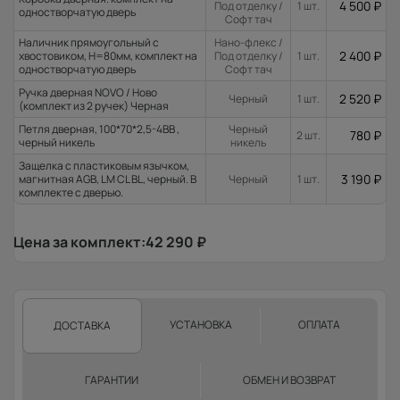
4 500
₽
Под отделку /
1 шт.
одностворчатую дверь
Софт тач
Наличник прямоугольный с
Нано-флекс /
2 400
₽
хвостовиком, H=80мм, комплект на
Под отделку /
1 шт.
одностворчатую дверь
Софт тач
Ручка дверная NOVO / Ново
2 520
₽
Черный
1 шт.
(комплект из 2 ручек) Черная
Петля дверная, 100*70*2,5-4ВВ ,
Черный
780
₽
2 шт.
черный никель
никель
Защелка с пластиковым язычком,
3 190
₽
магнитная AGB, LM CL BL, черный. В
Черный
1 шт.
комплекте с дверью.
Цена за комплект:
42 290
₽
УСТАНОВКА
ОПЛАТА
ДОСТАВКА
ГАРАНТИИ
ОБМЕН И ВОЗВРАТ