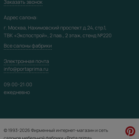
Вакансии
Заказать звонок
Юридическая информация
Медиацентр
Адрес салона:
Видео
г. Москва, Нахимовский проспект д.24, стр.1,
ТВК «Экспострой», 2 пав., 2 этаж, стенд №220
Карта сайта
Все салоны фабрики
Электронная почта
info@portaprima.ru
09:00-21:00
ежедневно
© 1993-2026 Фирменный интернет-магазин и сеть
салонов мебельной фабрики «Porta prima»