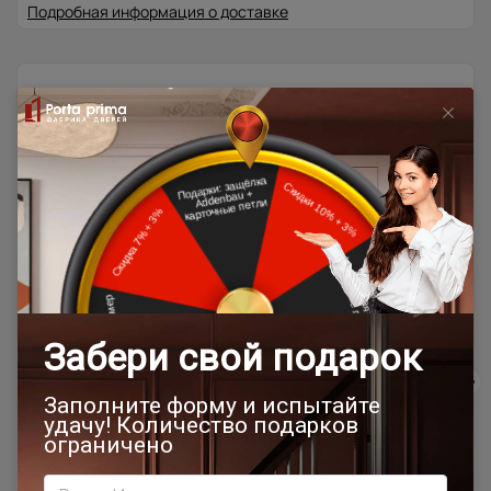
Подробная информация о доставке
Товар относится к категориям:
500x1900
Межкомнатные двери 55х190 см
Двери модерн
Стильные современные межкомнатные двери
700x1900
900x2000
Двери Moderno / Модерно
800x2000
900x2200
1000x2100
700x2200
900x1900
800x2100
800x2200
900x2300
900x2400
1200x2000
Шампань
Высота 180
Высота 190
Наши преимущества