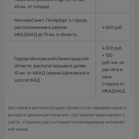
45 км. от склада).
Москва\Санкт-Петербург и города,
расположенные в районе
4 500 руб.
МКАД\КАД до 10 км. в область.
4 500 руб.
+ 100
Города Московской\Ленинградской
руб.\км. из
области, располагающиеся далее
расчёта в
10 км. от МКАД (кроме Щёлковского
одну
шоссе)\КАД
сторону от
МКАД\КАД
Доставка в регионы осуществляется по тарифам нашего
дилера в данном регионе или, при заказе через запрос с
сайта, отдельно рассчитывается менеджером интернет-
магазина.