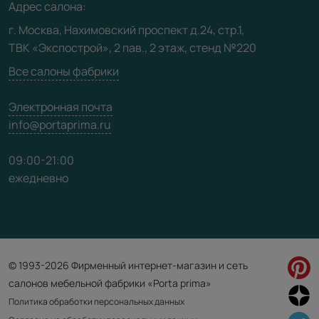
Адрес салона:
Видео
г. Москва, Нахимовский проспект д.24, стр.1,
ТВК «Экспострой», 2 пав., 2 этаж, стенд №220
Карта сайта
Все салоны фабрики
Электронная почта
info@portaprima.ru
09:00-21:00
ежедневно
© 1993-2026 Фирменный интернет-магазин и сеть
салонов мебельной фабрики «Porta prima»
Политика обработки персональных данных