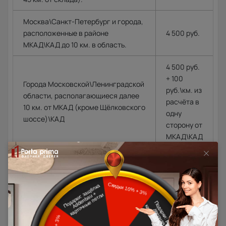
Москва\Санкт-Петербург и города,
расположенные в районе
4 500 руб.
МКАД\КАД до 10 км. в область.
4 500 руб.
+ 100
Города Московской\Ленинградской
руб.\км. из
области, располагающиеся далее
расчёта в
10 км. от МКАД (кроме Щёлковского
одну
шоссе)\КАД
сторону от
МКАД\КАД
Доставка в регионы осуществляется по тарифам нашего
дилера в данном регионе или, при заказе через запрос с
сайта, отдельно рассчитывается менеджером интернет-
магазина.
Подробная информация о доставке