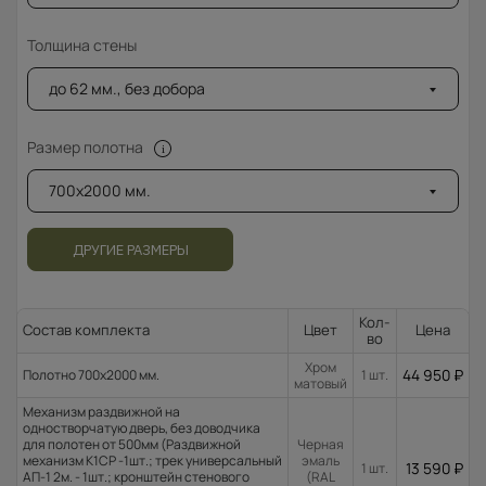
Толщина стены
до 62 мм., без добора
Размер полотна
700x2000 мм.
ДРУГИЕ РАЗМЕРЫ
Кол-
Состав комплекта
Цвет
Цена
во
Хром
44 950
₽
Полотно 700x2000 мм.
1 шт.
матовый
Механизм раздвижной на
одностворчатую дверь, без доводчика
для полотен от 500мм (Раздвижной
Черная
механизм К1СР -1шт.; трек универсальный
эмаль
13 590
₽
1 шт.
АП-1 2м. - 1шт.; кронштейн стенового
(RAL