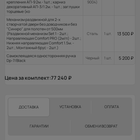
крепления АП-9 2м.- 1шт.; карниз
9004)
декоративный АП-3/1 2м. - 1шт.; заглушки
торцевые (ко
Механизм раздвижной для 2-х
створчатой двери без доводчиков и без
"Синхро" для полотен от 500мм
13 500
₽
(Раздвижной механизм Set 1 - 2шт.;
Сталь
1 шт.
Направляющая Comfort PRO (2м/п) - 2шт.;
Нижняя направляющая Comfort 1.5м. -
2шт.; Монтажный брус - 2шт.)
Самоклеящаяся односторонняя ручка
5 200
₽
Черный
1 шт.
Dp-7/Black
Цена за комплект:
77 240
₽
УСТАНОВКА
ОПЛАТА
ДОСТАВКА
ГАРАНТИИ
ОБМЕН И ВОЗВРАТ