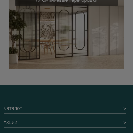
Алюминиевые перегородки
Каталог
Акции
Межкомнатные двери