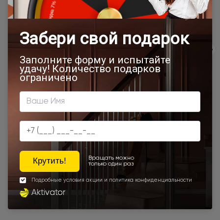
Товар относится к категориям:
Стильные современные межкомнатные двери
600x2000
700x1900
700x2000
900x2000
800х1950
800x2000
900x2200
1000x2100
700x2200
Двери межкомнатные 1000х2000 мм
900x1900
800x2100
900x2300
900x2400
1200x2000
Шампань
Высота 180
400x2000
Высота 190
Наши преимущества