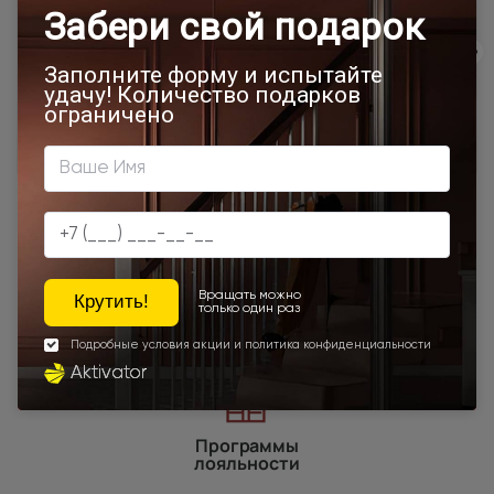
500x1900
Межкомнатные двери 55х190 см
700x1900
Двери Neo Classic
900x2000
800х1900
800x2000
900x2200
600x1950
450x2000
650x2000
1000x2100
700x2200
900x1900
800x2100
700x2100
800x2200
900x2300
900x2400
1200x2000
Наши преимущества
Программы
лояльности