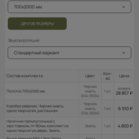
700x2000 мм.
ДРУГИЕ РАЗМЕРЫ
Звукоизоляция
Стандартный вариант
Кол-
Состав комплекта
Цвет
Цена
во
Черная
33 950
₽
Полотно 700x2000 мм.
эмаль
1 шт.
28 857
₽
(RAL 9004)
Черная
Коробка дверная, Черная эмаль,
6 910
₽
эмаль
1 шт.
одностворчатая, распашная
(RAL 9004)
Наличник прямоугольный с
4 800
₽
хвостовиком, H=80мм, комплект на
Эмаль
1 шт.
одностворчатую дверь, Эмаль
Ручка дверная ERA / Эра (Хром
Хром