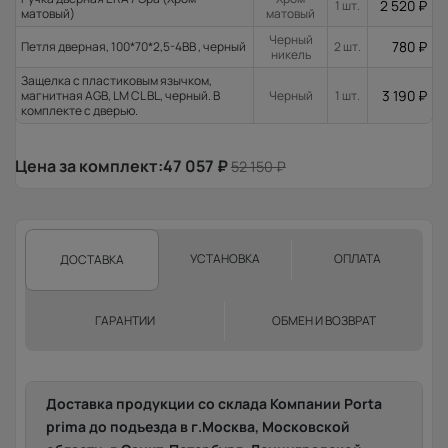
2 520
₽
1 шт.
матовый)
матовый
Черный
780
₽
Петля дверная, 100*70*2,5-4ВВ , черный
2 шт.
никель
Защелка с пластиковым язычком,
3 190
₽
магнитная AGB, LM CL BL, черный. В
Черный
1 шт.
комплекте с дверью.
Цена за комплект:
47 057
₽
52 150
₽
УСТАНОВКА
ОПЛАТА
ДОСТАВКА
ГАРАНТИИ
ОБМЕН И ВОЗВРАТ
Доставка продукции со склада Компании Porta
prima до подъезда в г.Москва, Московской