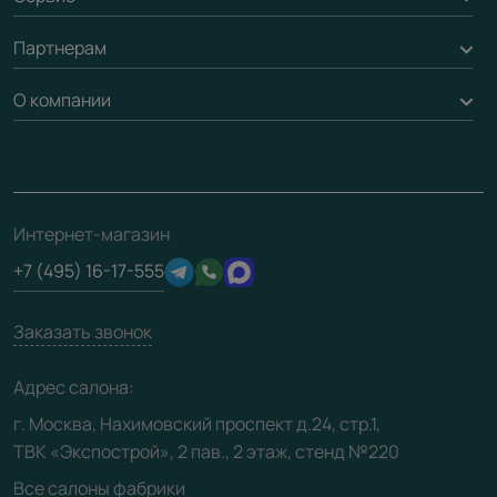
Стеновые панели
Обмен и возврат
Партнерам
Вызов замерщика
Рейки, баффели, стеллажи
Гарантия
Доставка
О компании
Погонаж
Дизайнерам / архитекторам
Вопрос-ответ
Монтаж
Накладки на дверь
Франшизам / дилерам
Контакты
Проекты
Ремонт дверей
Скачать материалы
О фабрике
Полезная информация
Подготовка проемов
3D-модели
Интернет-магазин
Сертификаты
Отзывы клиентов
+7 (495) 16-17-555
Производство
Техническая информация
Вакансии
Заказать звонок
Юридическая информация
Медиацентр
Адрес салона:
Видео
г. Москва, Нахимовский проспект д.24, стр.1,
ТВК «Экспострой», 2 пав., 2 этаж, стенд №220
Карта сайта
Все салоны фабрики