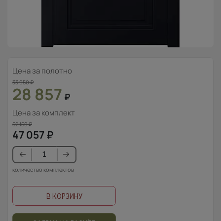
Цена за полотно
33 950
₽
28 857
₽
Цена за комплект
52 150
₽
47 057
₽
количество комплектов
В КОРЗИНУ