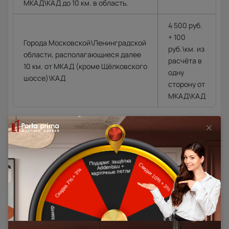
МКАД\КАД до 10 км. в область.
4 500 руб.
+ 100
Города Московской\Ленинградской
руб.\км. из
области, располагающиеся далее
расчёта в
10 км. от МКАД (кроме Щёлковского
одну
шоссе)\КАД
сторону от
МКАД\КАД
Доставка в регионы осуществляется по тарифам нашего
дилера в данном регионе или, при заказе через запрос с
сайта, отдельно рассчитывается менеджером интернет-
магазина.
Подробная информация о доставке
Товар относится к категориям: