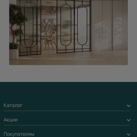
Каталог
Акции
Межкомнатные двери
Подбор двери
Покупателям
Акции компании