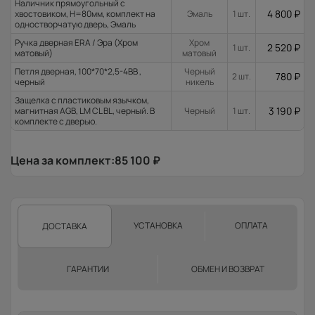
Наличник прямоугольный с
4 800
₽
хвостовиком, H=80мм, комплект на
Эмаль
1 шт.
одностворчатую дверь, Эмаль
Ручка дверная ERA / Эра (Хром
Хром
2 520
₽
1 шт.
матовый)
матовый
Петля дверная, 100*70*2,5-4ВВ ,
Черный
780
₽
2 шт.
черный
никель
Защелка с пластиковым язычком,
3 190
₽
магнитная AGB, LM CL BL, черный. В
Черный
1 шт.
комплекте с дверью.
Цена за комплект:
85 100
₽
УСТАНОВКА
ОПЛАТА
ДОСТАВКА
ГАРАНТИИ
ОБМЕН И ВОЗВРАТ