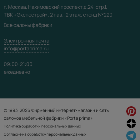
Видео
г. Москва, Нахимовский проспект д.24, стр.1,
ТВК «Экспострой», 2 пав., 2 этаж, стенд №220
Карта сайта
Все салоны фабрики
Электронная почта
info@portaprima.ru
09:00-21:00
ежедневно
© 1993-2026 Фирменный интернет-магазин и сеть
салонов мебельной фабрики «Porta prima»
Политика обработки персональных данных
Согласие на обработку персональных данных