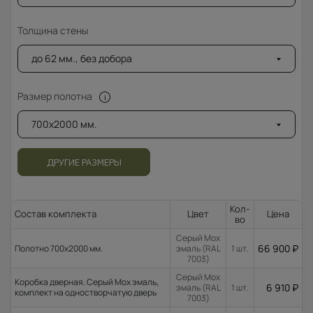
Толщина стены
до 62 мм., без добора
Размер полотна
700x2000 мм.
ДРУГИЕ РАЗМЕРЫ
Кол-
Состав комплекта
Цвет
Цена
во
Серый Мох
66 900
₽
Полотно 700x2000 мм.
эмаль (RAL
1 шт.
7003)
Серый Мох
Коробка дверная. Серый Мох эмаль,
6 910
₽
эмаль (RAL
1 шт.
комплект на одностворчатую дверь
7003)