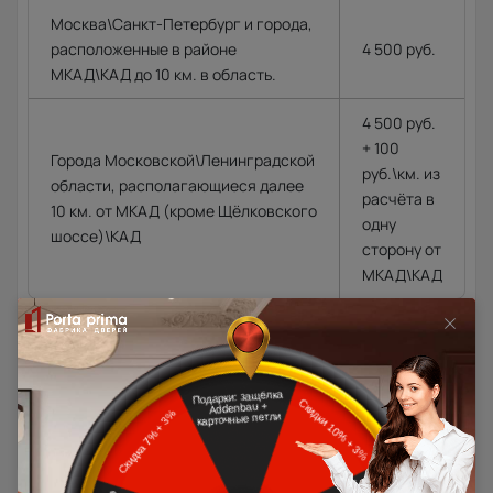
Москва\Санкт-Петербург и города,
расположенные в районе
4 500 руб.
МКАД\КАД до 10 км. в область.
4 500 руб.
+ 100
Города Московской\Ленинградской
руб.\км. из
области, располагающиеся далее
расчёта в
10 км. от МКАД (кроме Щёлковского
одну
шоссе)\КАД
сторону от
МКАД\КАД
Доставка в регионы осуществляется по тарифам нашего
дилера в данном регионе или, при заказе через запрос с
сайта, отдельно рассчитывается менеджером интернет-
магазина.
Подробная информация о доставке