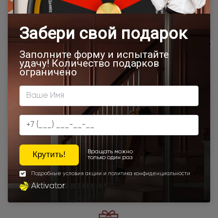
Товар относится к категориям:
Двери Moderno / Модерно
800x2000
900x2200
1000x2100
700x2200
900x1900
800x2100
900x2300
900x2400
Шампань
Под заказ
Двухсторонние двери
Серый дуб
Двери межкомнатные глухие
Двустворчатые двери
Белые
Бежевые
Дуб
Коричневые
Серые
Наши преимущества