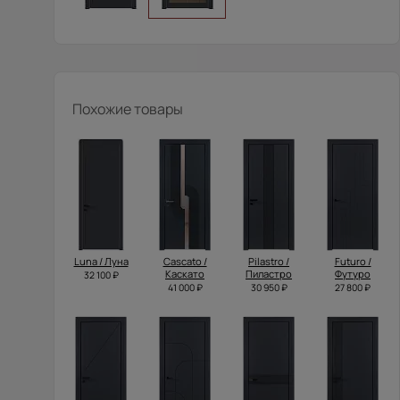
Похожие товары
Luna / Луна
Cascato /
Pilastro /
Futuro /
Каскато
Пиластро
Футуро
32 100 ₽
41 000 ₽
30 950 ₽
27 800 ₽