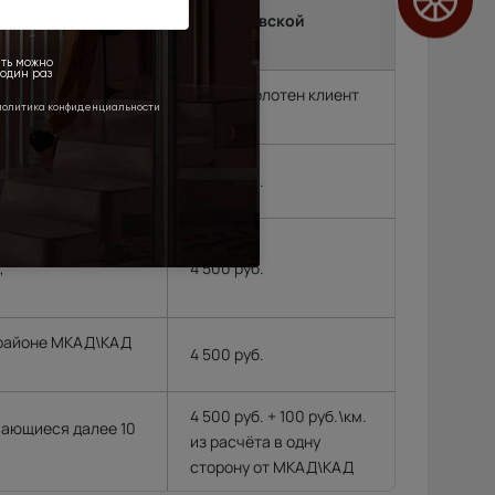
ma до подъезда в г.Москва, Московской
и.
т замерщик, без замера подъем полотен клиент
родок и др. (15 км
2 500 руб.
, Черноголовка,
,
4 500 руб.
 районе МКАД\КАД
4 500 руб.
4 500 руб. + 100 руб.\км.
гающиеся далее 10
из расчёта в одну
сторону от МКАД\КАД