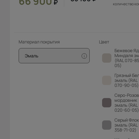
66 900
₽
количество к
Материал покрытия
Цвет
Бежевое Яд
Миндаля э
Эмаль
i
(RAL 070-85
05)
Грязный Бе
эмаль (RAL
070-90-05)
Серо-Розо
мордовник
эмаль (RAL
020-60-05)
Серый Флок
эмаль (RAL
358-71-02)