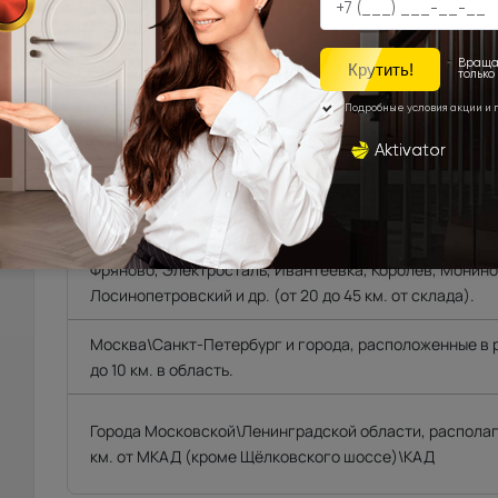
Доставка продукции со склада Компании Porta pri
области, г.Санкт-Петербург, Ленинградской област
Техническую возможность подъема полотен определяе
осуществляет самостоятельно.
Фрязино, Щёлково, Чкаловская, Биокомбинат, Новый го
от склада)
Мытищи, Пушкино, Красноармейск, Балашиха, Ногинск
Фряново, Электросталь, Ивантеевка, Королёв, Монино
Лосинопетровский и др. (от 20 до 45 км. от склада).
Москва\Санкт-Петербург и города, расположенные в
до 10 км. в область.
Города Московской\Ленинградской области, распола
км. от МКАД (кроме Щёлковского шоссе)\КАД