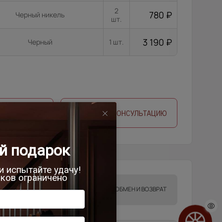
2
780
₽
Черный никель
шт.
3 190
₽
Черный
1 шт.
 ЗАМЕРЩИКА
ЗАПРОСИТЬ КОНСУЛЬТАЦИЮ
ТА
ГАРАНТИИ
ОБМЕН И ВОЗВРАТ