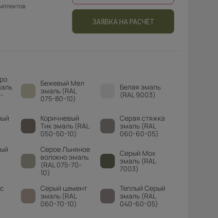
омплектов
ЗАЯВКА НА РАСЧЁТ
ро
Бежевый Мел
маль
Белая эмаль
эмаль (RAL
-
(RAL 9003)
075-80-10)
лый
Коричневый
Серая стяжка
Тик эмаль (RAL
эмаль (RAL
050-50-10)
060-60-05)
вый
Серое Льняное
Серый Мох
волокно эмаль
эмаль (RAL
(RAL 075-70-
7003)
10)
с
Серый цемент
Теплый Серый
эмаль (RAL
эмаль (RAL
060-70-10)
040-60-05)