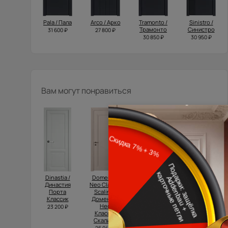
Pala / Пала
Arco / Арко
Tramonto /
Sinistro /
Трамонто
Синистро
31 600 ₽
27 800 ₽
30 850 ₽
30 950 ₽
Вам могут понравиться
Dinastia /
Domenica
Tivoli /
Domenica /
Династия
Neo Classic
Тиволи А-1
Доменика
Порта
Scalino /
Порта
17 042 ₽
Классик
Доменика
Классик
Нео
23 200 ₽
37 600 ₽
Классик
Скалино