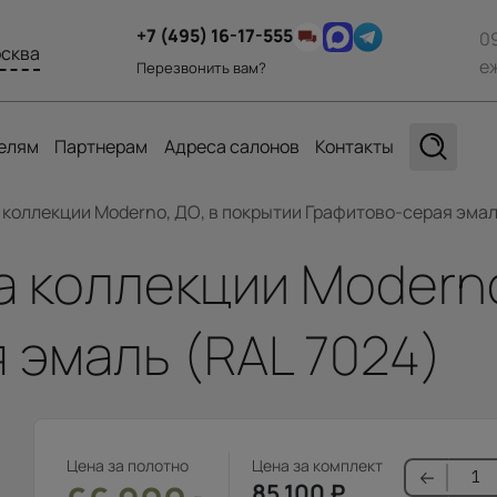
+7 (495) 16-17-555
0
сква
е
Перезвонить вам?
елям
Партнерам
Адреса салонов
Контакты
 коллекции Moderno, ДО, в покрытии Графитово-серая эмал
а коллекции Moderno
 эмаль (RAL 7024)
Цена за полотно
Цена за комплект
85 100
₽