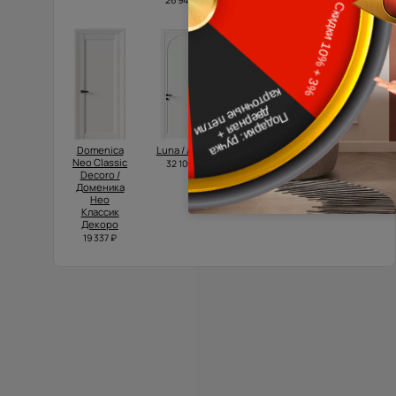
26 945 ₽
Domenica
Luna / Луна
Tivoli /
Tivoli /
Neo Classic
Тиволи А-1
Тиволи З-1
32 100 ₽
Decoro /
17 892 ₽
32 850 ₽
Доменика
Нео
Классик
Декоро
19 337 ₽