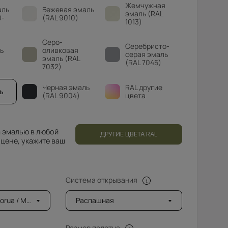
Жемчужная
аль
Бежевая эмаль
эмаль (RAL
0-
(RAL 9010)
1013)
Серо-
Серебристо-
ь
оливковая
серая эмаль
эмаль (RAL
(RAL 7045)
7032)
Черная эмаль
RAL другие
ь
(RAL 9004)
цвета
 эмалью в любой
ДРУГИЕ ЦВЕТА RAL
 цене, укажите ваш
Система открывания
a / Моруа
Распашная
Размер полотна