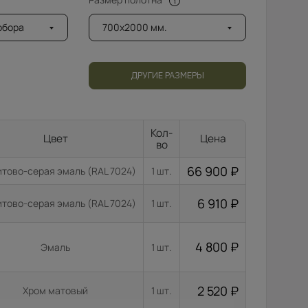
добора
700x2000 мм.
ДРУГИЕ РАЗМЕРЫ
Кол-
Цвет
Цена
во
66 900
₽
тово-серая эмаль (RAL 7024)
1 шт.
6 910
₽
тово-серая эмаль (RAL 7024)
1 шт.
4 800
₽
Эмаль
1 шт.
2 520
₽
Хром матовый
1 шт.