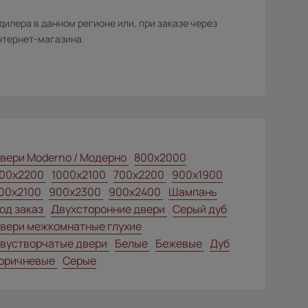
илера в данном регионе или, при заказе через
нтернет-магазина.
вери Moderno / Модерно
800x2000
00x2200
1000x2100
700x2200
900x1900
00x2100
900x2300
900x2400
Шампань
од заказ
Двухсторонние двери
Серый дуб
вери межкомнатные глухие
вустворчатые двери
Белые
Бежевые
Дуб
оричневые
Серые