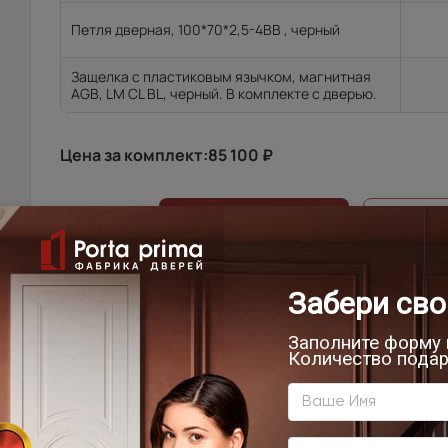
Петля дверная, 100*70*2,5-4ВВ , черный
Защелка с пластиковым язычком, магнитная
AGB, LM CL BL, черный. В комплекте с дверью.
Цена за комплект:
85 100
₽
В КОРЗИНУ
ВЫЗВАТЬ
УСТАНОВКА
ОПЛА
ДОСТАВКА