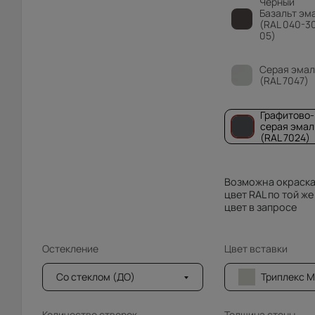
Чёрный
Базальт эм
(RAL 040-3
05)
Серая эмал
(RAL 7047)
Графитово-
серая эмал
(RAL 7024)
Возможна окраска
цвет RAL по той же
цвет в запросе
Остекление
Цвет вставки
Со стеклом (ДО)
Триплекс Moru
Количество створок
Толщина стены