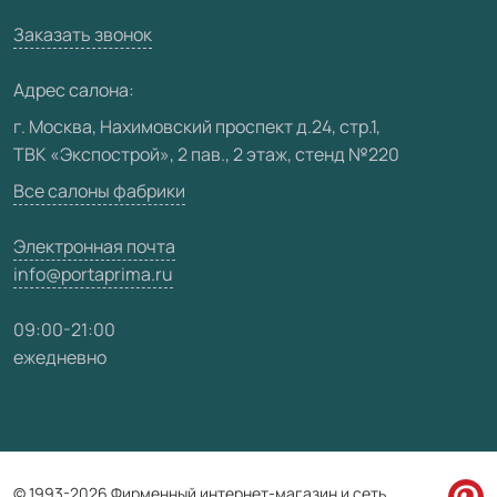
Вакансии
Заказать звонок
Юридическая информация
Медиацентр
Адрес салона:
Видео
г. Москва, Нахимовский проспект д.24, стр.1,
ТВК «Экспострой», 2 пав., 2 этаж, стенд №220
Карта сайта
Все салоны фабрики
Электронная почта
info@portaprima.ru
09:00-21:00
ежедневно
© 1993-2026 Фирменный интернет-магазин и сеть