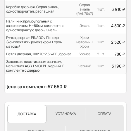
Серая
Коробка дверная, Серая эмаль,
6 910
₽
эмаль
1 шт.
одностворчатая, распашная
(RAL 7047)
Наличник прямоугольный с
4 800
₽
хвостовиком, H=80мм, комплект на
Эмаль
1 шт.
одностворчатую дверь, Эмаль
Ручка дверная PINADO / Пинадо
Хром
2 520
₽
(комплект из 2 ручек) хром + хром
матовый +
1 шт.
матовый
Хром
780
₽
Петля дверная, 100*70*2,5-4ВВ , бронза
Бронза
2 шт.
Защелка с пластиковым язычком,
3 190
₽
магнитная AGB, LM CL BL, черный. В
Черный
1 шт.
комплекте с дверью.
Цена за комплект:
57 650
₽
УСТАНОВКА
ОПЛАТА
ДОСТАВКА