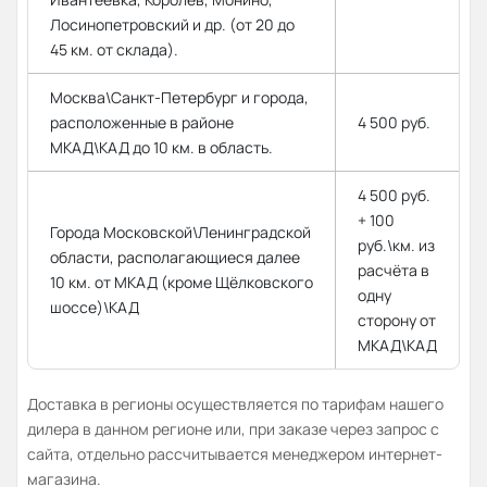
Лосинопетровский и др. (от 20 до
45 км. от склада).
Москва\Санкт-Петербург и города,
расположенные в районе
4 500 руб.
МКАД\КАД до 10 км. в область.
4 500 руб.
+ 100
Города Московской\Ленинградской
руб.\км. из
области, располагающиеся далее
расчёта в
10 км. от МКАД (кроме Щёлковского
одну
шоссе)\КАД
сторону от
МКАД\КАД
Доставка в регионы осуществляется по тарифам нашего
дилера в данном регионе или, при заказе через запрос с
сайта, отдельно рассчитывается менеджером интернет-
магазина.