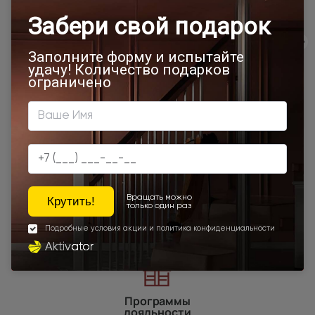
Двери модерн
Стильные современные межкомнатные двери
600x2000
700x1900
700x2000
900x2000
800х1950
800x2000
900x2200
600x1950
1000x2100
700x2200
Двери межкомнатные 1000х2000 мм
900x1900
800x2100
800x2200
900x2300
900x2400
Наши преимущества
Программы
лояльности