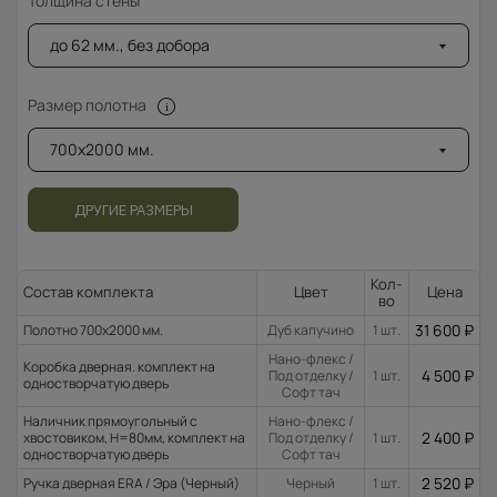
Толщина стены
до 62 мм., без добора
Размер полотна
700x2000 мм.
ДРУГИЕ РАЗМЕРЫ
Кол-
Состав комплекта
Цвет
Цена
во
31 600
₽
Полотно 700x2000 мм.
Дуб капучино
1 шт.
Нано-флекс /
Коробка дверная. комплект на
4 500
₽
Под отделку /
1 шт.
одностворчатую дверь
Софт тач
Наличник прямоугольный с
Нано-флекс /
2 400
₽
хвостовиком, H=80мм, комплект на
Под отделку /
1 шт.
одностворчатую дверь
Софт тач
2 520
₽
Ручка дверная ERA / Эра (Черный)
Черный
1 шт.