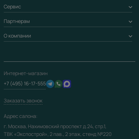
Оплата
Сервис
Стеновые панели
Обмен и возврат
Партнерам
Вызов замерщика
Рейки, баффели, стеллажи
Гарантия
Доставка
О компании
Погонаж
Дизайнерам / архитекторам
Вопрос-ответ
Монтаж
Накладки на дверь
Франшизам / дилерам
Контакты
Проекты
Ремонт дверей
Скачать материалы
О фабрике
Полезная информация
Подготовка проемов
3D-модели
Интернет-магазин
Сертификаты
Отзывы клиентов
+7 (495) 16-17-555
Производство
Техническая информация
Вакансии
Заказать звонок
Юридическая информация
Медиацентр
Адрес салона:
Видео
г. Москва, Нахимовский проспект д.24, стр.1,
ТВК «Экспострой», 2 пав., 2 этаж, стенд №220
Карта сайта