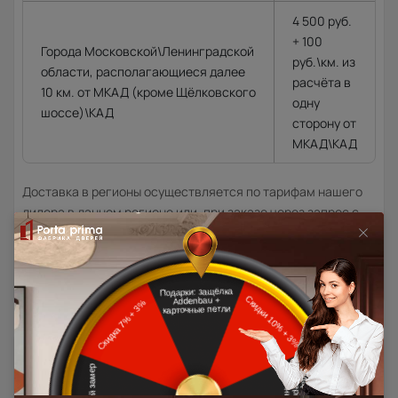
4 500 руб.
+ 100
Города Московской\Ленинградской
руб.\км. из
области, располагающиеся далее
расчёта в
10 км. от МКАД (кроме Щёлковского
одну
шоссе)\КАД
сторону от
МКАД\КАД
Доставка в регионы осуществляется по тарифам нашего
дилера в данном регионе или, при заказе через запрос с
сайта, отдельно рассчитывается менеджером интернет-
магазина.
Подробная информация о доставке
Товар относится к категориям:
500x1900
Межкомнатные двери 55х190 см