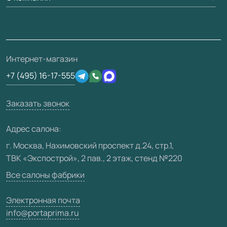
Вопрос-ответ
Монтаж
Накладки на дверь
Франшизам / дилерам
Контакты
Проекты
Ремонт дверей
Скачать материалы
О фабрике
Полезная информация
Подготовка проемов
3D-модели
Интернет-магазин
Сертификаты
Отзывы клиентов
+7 (495) 16-17-555
Производство
Техническая информация
Вакансии
Заказать звонок
Юридическая информация
Медиацентр
Адрес салона:
Видео
г. Москва, Нахимовский проспект д.24, стр.1,
ТВК «Экспострой», 2 пав., 2 этаж, стенд №220
Карта сайта
Все салоны фабрики
Электронная почта
info@portaprima.ru