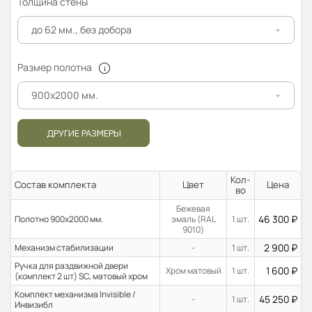
Толщина стены
до 62 мм., без добора
Размер полотна
900x2000 мм.
ДРУГИЕ РАЗМЕРЫ
Кол-
Состав комплекта
Цвет
Цена
во
Бежевая
46 300
₽
Полотно 900x2000 мм.
эмаль (RAL
1 шт.
9010)
2 900
₽
Механизм стабилизации
-
1 шт.
Ручка для раздвижной двери
1 600
₽
Хром матовый
1 шт.
(комплект 2 шт) SC, матовый хром
Комплект механизма Invisible /
45 250
₽
-
1 шт.
Инвизибл