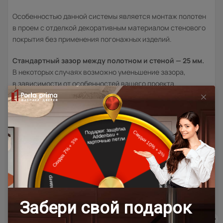
Особенностью данной системы является монтаж полотен
в проем с отделкой декоративным материалом стенового
покрытия без применения погонажных изделий.
Стандартный зазор между полотном и стеной — 25 мм.
В некоторых случаях возможно уменьшение зазора,
в зависимости от особенностей вашего проекта.
Товар относится к категориям:
Двери модерн
Стильные современные межкомнатные двери
600x2000
700x1900
700x2000
900x2000
900x2400
1200x2000
Дверь скрытого монтажа Invisible / Инвизибл
Шампань
Высота 180
400x2000
Высота 190
Высота 195
Высота 205
Высота 210
Под заказ