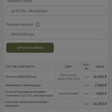
Толщина стены
до 62 мм., без добора
Размер полотна
900x2000 мм.
ДРУГИЕ РАЗМЕРЫ
Кол-
Состав комплекта
Цвет
Цена
во
Жемчужная
45 050
₽
Полотно 900x2000 мм.
1 шт.
эмаль (RAL 1013)
2 900
₽
Механизм стабилизации
-
1 шт.
Ручка для раздвижной двери
1 600
₽
Хром матовый
1 шт.
(комплект 2 шт) SC, матовый хром
Комплект механизма Invisible /
45 250
₽
-
1 шт.
Инвизибл