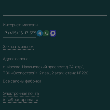
Монтаж
Накладки на дверь
Франшизам / дилерам
Контакты
Проекты
Ремонт дверей
Скачать материалы
О фабрике
Полезная информация
Подготовка проемов
3D-модели
Интернет-магазин
Сертификаты
Отзывы клиентов
+7 (495) 16-17-555
Производство
Техническая информация
Вакансии
Заказать звонок
Юридическая информация
Медиацентр
Адрес салона:
Видео
г. Москва, Нахимовский проспект д.24, стр.1,
ТВК «Экспострой», 2 пав., 2 этаж, стенд №220
Карта сайта
Все салоны фабрики
Электронная почта
info@portaprima.ru