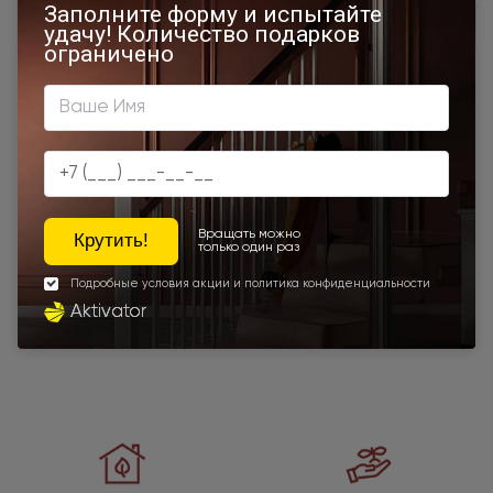
Межкомнатные двери высотой 2000 мм
Для спальни
Двухсторонние двери
Наши преимущества
Программы
лояльности