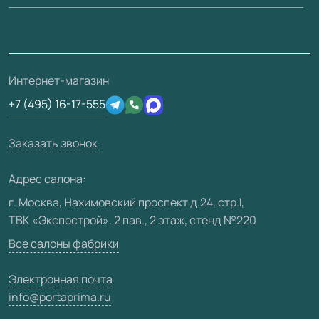
Вопрос-ответ
Монтаж
Накладки на дверь
Франшизам / дилерам
Контакты
Проекты
Ремонт дверей
Скачать материалы
О фабрике
Полезная информация
Подготовка проемов
3D-модели
Интернет-магазин
Сертификаты
Отзывы клиентов
+7 (495) 16-17-555
Производство
Техническая информация
Вакансии
Заказать звонок
Юридическая информация
Медиацентр
Адрес салона:
Видео
г. Москва, Нахимовский проспект д.24, стр.1,
ТВК «Экспострой», 2 пав., 2 этаж, стенд №220
Карта сайта
Все салоны фабрики
Электронная почта
info@portaprima.ru