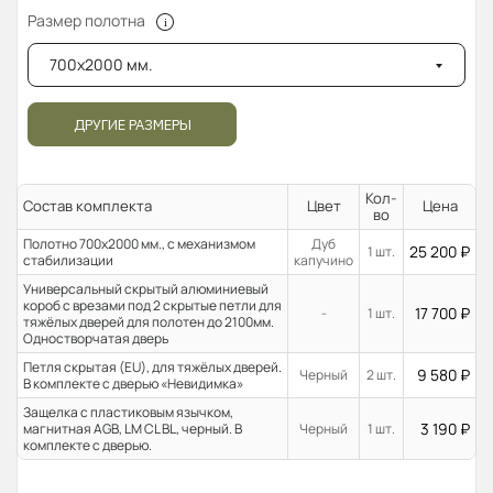
Размер полотна
700x2000 мм.
ДРУГИЕ РАЗМЕРЫ
Кол-
Состав комплекта
Цвет
Цена
во
Полотно 700x2000 мм., с механизмом
Дуб
25 200
₽
1 шт.
стабилизации
капучино
Универсальный скрытый алюминиевый
короб с врезами под 2 скрытые петли для
17 700
₽
-
1 шт.
тяжёлых дверей для полотен до 2100мм.
Одностворчатая дверь
Петля скрытая (EU), для тяжёлых дверей.
9 580
₽
Черный
2 шт.
В комплекте с дверью «Невидимка»
Защелка с пластиковым язычком,
3 190
₽
магнитная AGB, LM CL BL, черный. В
Черный
1 шт.
комплекте с дверью.