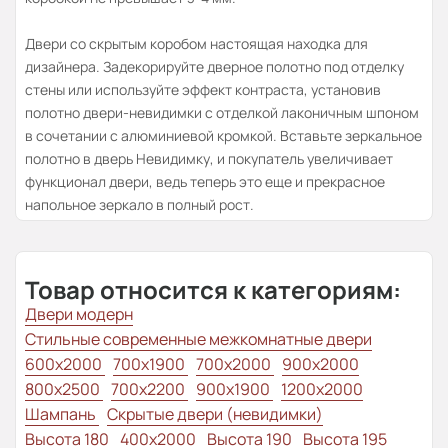
Двери со скрытым коробом настоящая находка для
дизайнера. Задекорируйте дверное полотно под отделку
стены или используйте эффект контраста, установив
полотно двери-невидимки с отделкой лаконичным шпоном
в сочетании с алюминиевой кромкой. Вставьте зеркальное
полотно в дверь Невидимку, и покупатель увеличивает
функционал двери, ведь теперь это еще и прекрасное
напольное зеркало в полный рост.
Товар относится к категориям:
Двери модерн
Стильные современные межкомнатные двери
600x2000
700x1900
700x2000
900x2000
800х2500
700x2200
900x1900
1200x2000
Шампань
Скрытые двери (невидимки)
Высота 180
400x2000
Высота 190
Высота 195