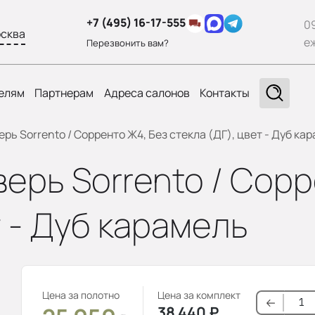
+7 (495) 16-17-555
0
сква
е
Перезвонить вам?
елям
Партнерам
Адреса салонов
Контакты
ь Sorrento / Сорренто Ж4, Без стекла (ДГ), цвет - Дуб ка
ерь Sorrento / Сорр
т - Дуб карамель
Цена за полотно
Цена за комплект
38 440
₽