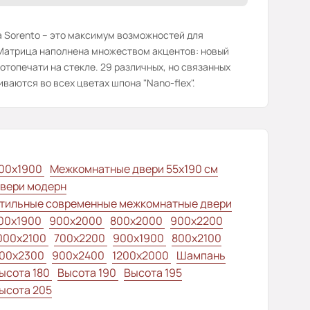
 Sorento – это максимум возможностей для
 Матрица наполнена множеством акцентов: новый
отопечати на стекле. 29 различных, но связанных
ваются во всех цветах шпона "Nano-flex".
00x1900
Межкомнатные двери 55х190 см
вери модерн
тильные современные межкомнатные двери
00x1900
900x2000
800x2000
900x2200
000x2100
700x2200
900x1900
800x2100
00x2300
900x2400
1200x2000
Шампань
ысота 180
Высота 190
Высота 195
ысота 205