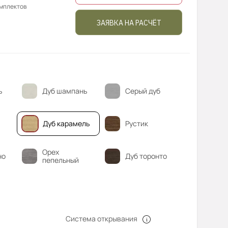
омплектов
ЗАЯВКА НА РАСЧЁТ
ь
Дуб шампань
Серый дуб
Дуб карамель
Рустик
Орех
но
Дуб торонто
пепельный
Система открывания