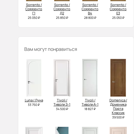
Sorrento /
Sorrento /
Sorrento /
Sorrento /
Сорренто
Сорренто
Сорренто
Сорренто
Г1
Д2
В4
Е3
25 050 ₽
25 850 ₽
28 800 ₽
25 050 ₽
Вам могут понравиться
Luna / Луна
Tivoli /
Tivoli /
Domenica /
Тиволи З-1
Тиволи А-1
Доменика
33 750 ₽
Порта
34 500 ₽
18 827 ₽
Классик
39 500 ₽