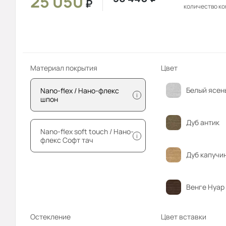
25 050
₽
количество к
Материал покрытия
Цвет
Белый ясен
Nano-flex / Нано-флекс
i
шпон
Дуб антик
Nano-flex soft touch / Нано-
i
флекс Софт тач
Дуб капучи
Венге Нуар
Остекление
Цвет вставки