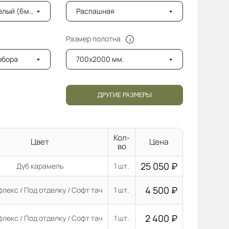
лый (6мм)
Распашная
Размер полотна
добора
700x2000 мм.
ДРУГИЕ РАЗМЕРЫ
Кол-
Цвет
Цена
во
25 050
₽
Дуб карамель
1 шт.
4 500
₽
лекс / Под отделку / Софт тач
1 шт.
2 400
₽
лекс / Под отделку / Софт тач
1 шт.