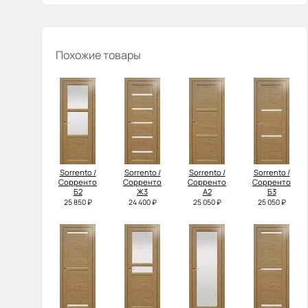
Похожие товары
Sorrento /
Sorrento /
Sorrento /
Sorrento /
Сорренто
Сорренто
Сорренто
Сорренто
Б2
Ж3
А2
Б3
25 850 ₽
24 400 ₽
25 050 ₽
25 050 ₽