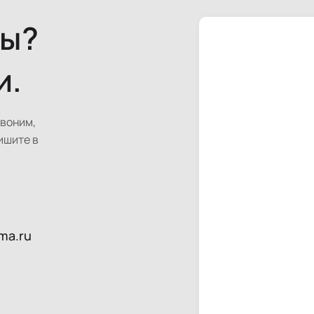
сы?
и.
звоним,
ишите в
ma.ru