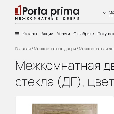
Мо
Каталог
Акции
Услуги
О фабрике
Покупат
Главная
/
Межкомнатные двери
/
Межкомнатная двер
Межкомнатная дв
стекла (ДГ), цве