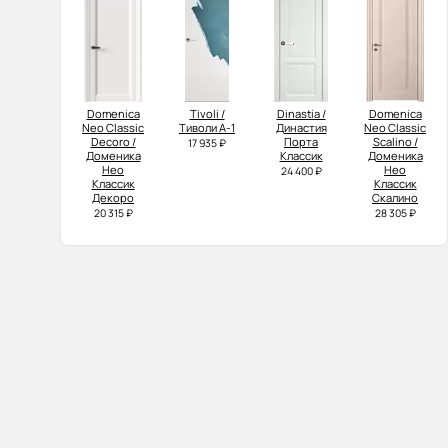
Domenica
Tivoli /
Dinastia /
Domenica
Neo Classic
Тиволи А-1
Династия
Neo Classic
Decoro /
Порта
Scalino /
17 935 ₽
Доменика
Классик
Доменика
Нео
Нео
24 400 ₽
Классик
Классик
Декоро
Скалино
20 315 ₽
28 305 ₽