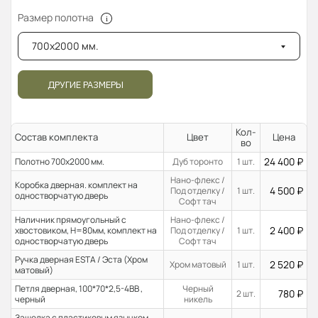
Размер полотна
700x2000 мм.
ДРУГИЕ РАЗМЕРЫ
Кол-
Состав комплекта
Цвет
Цена
во
24 400
₽
Полотно 700x2000 мм.
Дуб торонто
1 шт.
Нано-флекс /
Коробка дверная. комплект на
4 500
₽
Под отделку /
1 шт.
одностворчатую дверь
Софт тач
Наличник прямоугольный с
Нано-флекс /
2 400
₽
хвостовиком, H=80мм, комплект на
Под отделку /
1 шт.
одностворчатую дверь
Софт тач
Ручка дверная ESTA / Эста (Хром
2 520
₽
Хром матовый
1 шт.
матовый)
Петля дверная, 100*70*2,5-4ВВ ,
Черный
780
₽
2 шт.
черный
никель
Защелка с пластиковым язычком,