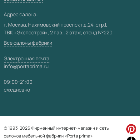
Медиацентр
Адрес салона:
Видео
г. Москва, Нахимовский проспект д.24, стр.1,
ТВК «Экспострой», 2 пав., 2 этаж, стенд №220
Карта сайта
Все салоны фабрики
Электронная почта
info@portaprima.ru
09:00-21:00
ежедневно
© 1993-2026 Фирменный интернет-магазин и сеть
салонов мебельной фабрики «Porta prima»