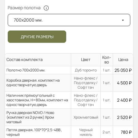
Размер полотна
700x2000 мм.
ДРУГИЕ РАЗМЕРЫ
Кол-
Состав комплекта
Цвет
Цена
во
25 050
₽
Полотно 700x2000 мм.
Дуб торонто
1 шт.
Нано-флекс /
Коробка дверная. комплект на
4 500
₽
Под отделку /
1 шт.
одностворчатую дверь
Софт тач
Наличник прямоугольный с
Нано-флекс /
2 400
₽
хвостовиком, H=80мм, комплект на
Под отделку /
1 шт.
одностворчатую дверь
Софт тач
Ручка дверная NOVO / Ново
2 520
₽
(комплект из 2 ручек) Хром
Хром матовый
1 шт.
матовый
Петля дверная, 100*70*2,5-4ВВ ,
Черный
780
₽
2 шт.
черный
никель