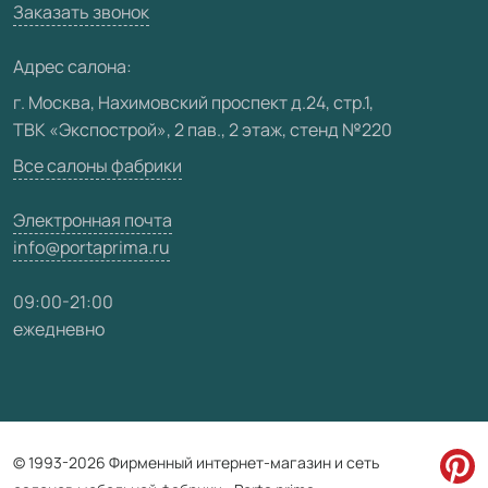
Вакансии
Заказать звонок
Юридическая информация
Медиацентр
Адрес салона:
Видео
г. Москва, Нахимовский проспект д.24, стр.1,
ТВК «Экспострой», 2 пав., 2 этаж, стенд №220
Карта сайта
Все салоны фабрики
Электронная почта
info@portaprima.ru
09:00-21:00
ежедневно
© 1993-2026 Фирменный интернет-магазин и сеть