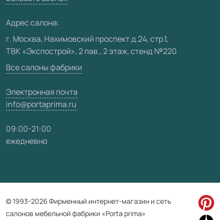
Медиацентр
Адрес салона:
Видео
г. Москва, Нахимовский проспект д.24, стр.1,
ТВК «Экспострой», 2 пав., 2 этаж, стенд №220
Карта сайта
Все салоны фабрики
Электронная почта
info@portaprima.ru
09:00-21:00
ежедневно
© 1993-2026 Фирменный интернет-магазин и сеть
салонов мебельной фабрики «Porta prima»