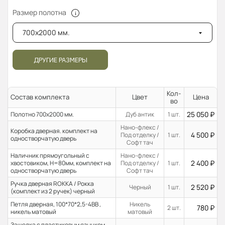
Размер полотна
700x2000 мм.
ДРУГИЕ РАЗМЕРЫ
Кол-
Состав комплекта
Цвет
Цена
во
25 050
₽
Полотно 700x2000 мм.
Дуб антик
1 шт.
Нано-флекс /
Коробка дверная. комплект на
4 500
₽
Под отделку /
1 шт.
одностворчатую дверь
Софт тач
Наличник прямоугольный с
Нано-флекс /
2 400
₽
хвостовиком, H=80мм, комплект на
Под отделку /
1 шт.
одностворчатую дверь
Софт тач
Ручка дверная ROKKA / Рокка
2 520
₽
Черный
1 шт.
(комплект из 2 ручек) черный
Петля дверная, 100*70*2,5-4ВВ ,
Никель
780
₽
2 шт.
никель матовый
матовый
Защелка с пластиковым язычком,