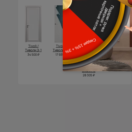
Tivoli /
Tivoli /
Domenica
Domenica /
Тиволи З-1
Тиволи А-1
Neo Classic
Доменика
Scalino /
Порта
34 500 ₽
17 935 ₽
Доменика
Классик
Нео
39 500 ₽
Классик
Скалино
28 305 ₽