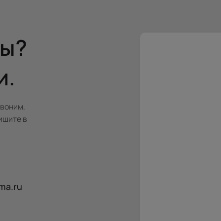
сы?
и.
звоним,
ишите в
ma.ru