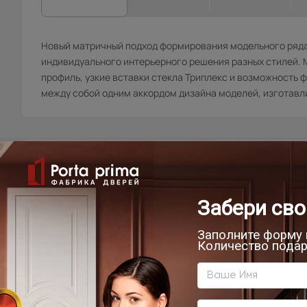
Новый матричный подход формирования модельного ряда
индивидуального интерьерного решения разных стилей.
профиль, узкие вставки стекла Триплекс и возможность ф
между собой одним аккордом дизайна моделей, изготавли
Товар относится к категориям:
5
Д
С
7
1
9
В
В