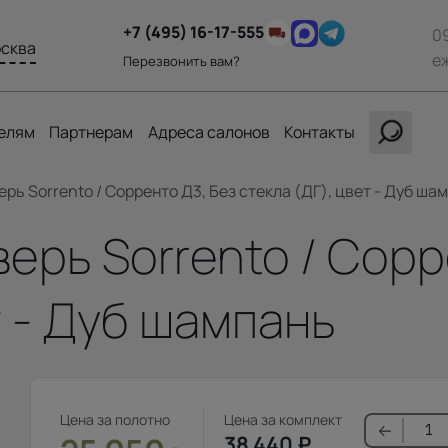
+7 (495) 16-17-555
0
сква
е
Перезвонить вам?
елям
Партнерам
Адреса салонов
Контакты
ь Sorrento / Сорренто Д3, Без стекла (ДГ), цвет - Дуб ша
рь Sorrento / Сорр
т - Дуб шампань
Цена за полотно
Цена за комплект
38 440
₽