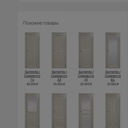
Похожие товары
Sorrento /
Sorrento /
Sorrento /
Sorrento /
Сорренто
Сорренто
Сорренто
Сорренто
Г4
А3
Д1
Б4
26 250 ₽
25 050 ₽
25 050 ₽
25 650 ₽