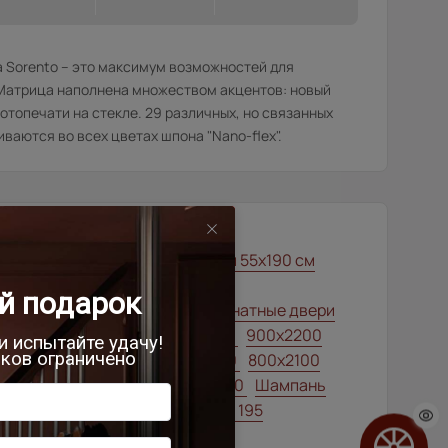
 Sorento – это максимум возможностей для
 Матрица наполнена множеством акцентов: новый
отопечати на стекле. 29 различных, но связанных
ваются во всех цветах шпона "Nano-flex".
00x1900
Межкомнатные двери 55х190 см
вери модерн
тильные современные межкомнатные двери
00x1900
900x2000
800x2000
900x2200
000x2100
700x2200
900x1900
800x2100
00x2300
900x2400
1200x2000
Шампань
ысота 180
Высота 190
Высота 195
ысота 205