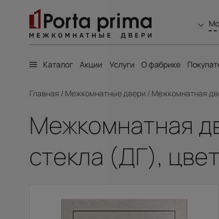
Мо
Каталог
Акции
Услуги
О фабрике
Покупат
Главная
/
Межкомнатные двери
/
Межкомнатная двер
Межкомнатная две
стекла (ДГ), цве