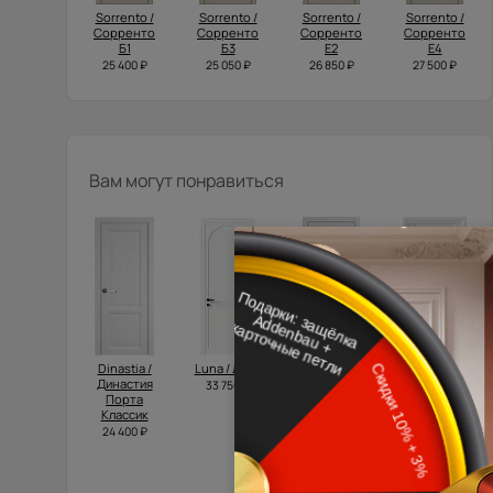
Sorrento /
Sorrento /
Sorrento /
Sorrento /
Сорренто
Сорренто
Сорренто
Сорренто
Б1
Б3
Е2
Е4
25 400 ₽
25 050 ₽
26 850 ₽
27 500 ₽
Вам могут понравиться
Dinastia /
Luna / Луна
Tivoli /
Domenica
Династия
Тиволи А-1
Neo Classic
33 750 ₽
Порта
Decoro /
18 827 ₽
Классик
Доменика
Нео
24 400 ₽
Классик
Декоро
20 315 ₽