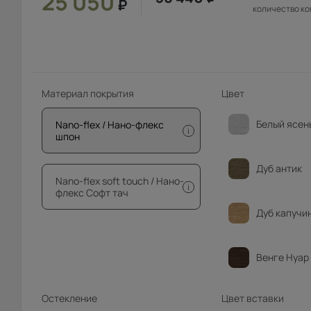
25 050
₽
количество к
Материал покрытия
Цвет
Белый ясен
Nano-flex / Нано-флекс
i
шпон
Дуб антик
Nano-flex soft touch / Нано-
i
флекс Софт тач
Дуб капучи
Венге Нуар
Остекление
Цвет вставки