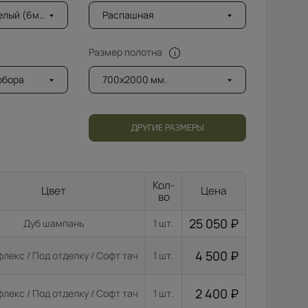
лый (6мм)
Распашная
Размер полотна
добора
700x2000 мм.
ДРУГИЕ РАЗМЕРЫ
Кол-
Цвет
Цена
во
25 050
₽
Дуб шампань
1 шт.
4 500
₽
лекс / Под отделку / Софт тач
1 шт.
2 400
₽
лекс / Под отделку / Софт тач
1 шт.