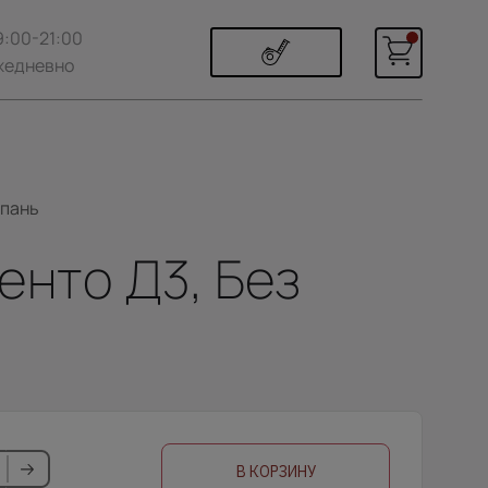
9:00-21:00
жедневно
мпань
енто Д3, Без
В КОРЗИНУ