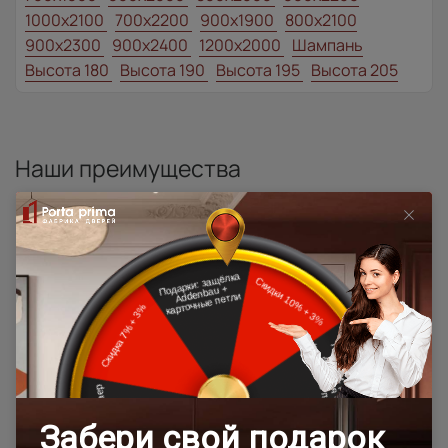
1000x2100
700x2200
900x1900
800x2100
900x2300
900x2400
1200x2000
Шампань
Высота 180
Высота 190
Высота 195
Высота 205
Наши преимущества
Программы
лояльности