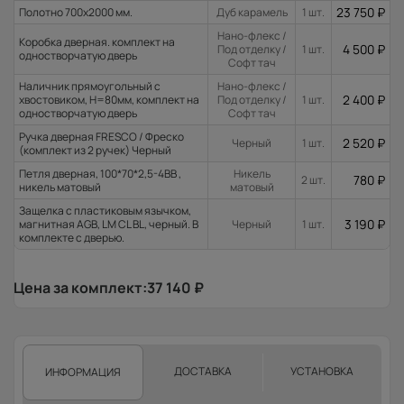
23 750
₽
Полотно 700x2000 мм.
Дуб карамель
1 шт.
Нано-флекс /
Коробка дверная. комплект на
4 500
₽
Под отделку /
1 шт.
одностворчатую дверь
Софт тач
Наличник прямоугольный с
Нано-флекс /
2 400
₽
хвостовиком, H=80мм, комплект на
Под отделку /
1 шт.
одностворчатую дверь
Софт тач
Ручка дверная FRESCO / Фреско
2 520
₽
Черный
1 шт.
(комплект из 2 ручек) Черный
Петля дверная, 100*70*2,5-4ВВ ,
Никель
780
₽
2 шт.
никель матовый
матовый
Защелка с пластиковым язычком,
3 190
₽
магнитная AGB, LM CL BL, черный. В
Черный
1 шт.
комплекте с дверью.
Цена за комплект:
37 140
₽
ДОСТАВКА
УСТАНОВКА
ИНФОРМАЦИЯ