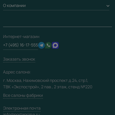
Доставка
О компании
Погонаж
Дизайнерам / архитекторам
Вопрос-ответ
Монтаж
Накладки на дверь
Франшизам / дилерам
Контакты
Проекты
Ремонт дверей
Скачать материалы
О фабрике
Полезная информация
Подготовка проемов
3D-модели
Интернет-магазин
Сертификаты
Отзывы клиентов
+7 (495) 16-17-555
Производство
Техническая информация
Вакансии
Заказать звонок
Юридическая информация
Медиацентр
Адрес салона:
Видео
г. Москва, Нахимовский проспект д.24, стр.1,
ТВК «Экспострой», 2 пав., 2 этаж, стенд №220
Карта сайта
Все салоны фабрики
Электронная почта
info@portaprima.ru