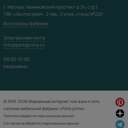
Видео
г. Москва, Нахимовский проспект д.24, стр.1,
ТВК «Экспострой», 2 пав., 2 этаж, стенд №220
Карта сайта
Все салоны фабрики
Электронная почта
info@portaprima.ru
09:00-21:00
ежедневно
© 1993-2026 Фирменный интернет-магазин и сеть
салонов мебельной фабрики «Porta prima»
Политика обработки персональных данных
Согласие на обработку персональных данных