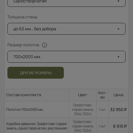
Одностворчатая
Толщина стены
до 62 мм., без добора
Размер полотна
700x2000 мм.
ДРУГИЕ РАЗМЕРЫ
Кол-
Состав комплекта
Цвет
Цена
во
Графитово-
32 950
₽
Полотно 700x2000 мм.
серая эмаль
1 шт.
(RAL 7024)
Графитово-
Коробка дверная, Графитово-серая
6 910
₽
серая эмаль
1 шт.
эмаль, одностворчатая, распашная
(RAL 7024)