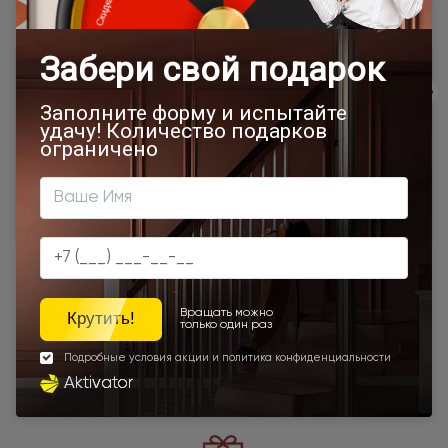
Товар относится к категориям:
500x1900
Межкомнатные двери 55х190 см
Классические двери
700x1900
900x2000
800x2000
900x2200
450x2000
650x2000
1000x2100
700x2200
900x1900
850x2000
700x2100
900x2300
900x2400
750x2000
1200x2000
Шампань
Высота 180
Наши преимущества