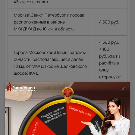
45 км. от склада).
Москва\Санкт-Петербург и города,
расположенные в районе
4 500 руб.
МКАД\КАД до 10 км. в область.
4 500 руб.
+ 100
Города Московской\Ленинградской
руб.\км. из
области, располагающиеся далее
расчёта в
10 км. от МКАД (кроме Щёлковского
одну
шоссе)\КАД
сторону от
МКАД\КАД
Доставка в регионы осуществляется по тарифам нашего
дилера в данном регионе или, при заказе через запрос с
сайта, отдельно рассчитывается менеджером интернет-
магазина.
Подробная информация о доставке