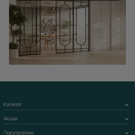
Каталог
Акции
Межкомнатные двери
Подбор двери
Покупателям
Акции компании