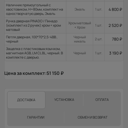
Наличник прямоугольный с
4 800
₽
хвостовиком, H=80мм, комплект на
Эмаль
1 шт.
одностворчатую дверь, Эмаль
Ручка дверная PINADO / Пинадо
Хром матовый
2 520
₽
(комплект из 2 ручек) хром + хром
1 шт.
+ Хром
матовый
Петля дверная, 100*70*2,5-4ВВ ,
Черный
780
₽
2 шт.
черный
никель
Защелка с пластиковым язычком,
3 190
₽
магнитная AGB, LM CL BL, черный. В
Черный
1 шт.
комплекте с дверью.
Цена за комплект:
51 150
₽
УСТАНОВКА
ОПЛАТА
ДОСТАВКА
ГАРАНТИИ
ОБМЕН И ВОЗВРАТ