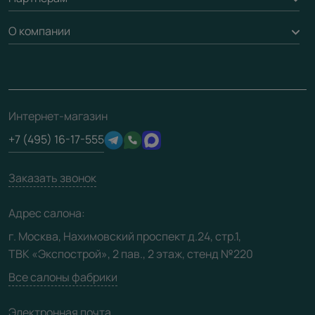
Рейки, баффели, стеллажи
Гарантия
Доставка
О компании
Погонаж
Дизайнерам / архитекторам
Вопрос-ответ
Монтаж
Накладки на дверь
Франшизам / дилерам
Контакты
Проекты
Ремонт дверей
Скачать материалы
О фабрике
Полезная информация
Подготовка проемов
3D-модели
Интернет-магазин
Сертификаты
Отзывы клиентов
+7 (495) 16-17-555
Производство
Техническая информация
Вакансии
Заказать звонок
Юридическая информация
Медиацентр
Адрес салона:
Видео
г. Москва, Нахимовский проспект д.24, стр.1,
ТВК «Экспострой», 2 пав., 2 этаж, стенд №220
Карта сайта
Все салоны фабрики
Электронная почта