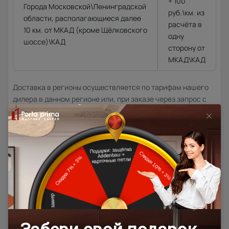
+ 100
Города Московской\Ленинградской
руб.\км. из
области, располагающиеся далее
расчёта в
10 км. от МКАД (кроме Щёлковского
одну
шоссе)\КАД
сторону от
МКАД\КАД
Доставка в регионы осуществляется по тарифам нашего
дилера в данном регионе или, при заказе через запрос с
сайта, отдельно рассчитывается менеджером интернет-
магазина.
Подробная информация о доставке
Товар относится к категориям:
500x1900
Межкомнатные двери 55х190 см
Классические двери
700x1900
900x2000
800x2000
900x2200
1000x2100
700x2200