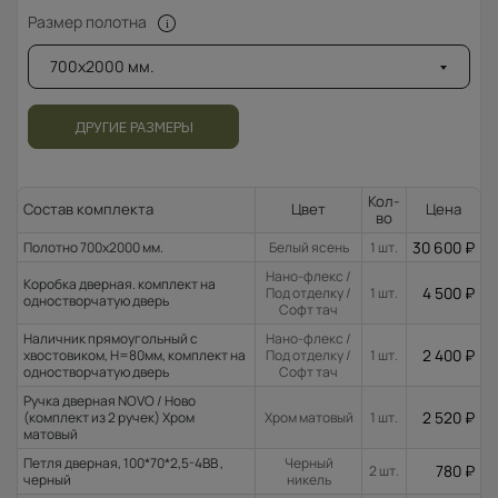
Размер полотна
700x2000 мм.
ДРУГИЕ РАЗМЕРЫ
Кол-
Состав комплекта
Цвет
Цена
во
30 600
₽
Полотно 700x2000 мм.
Белый ясень
1 шт.
Нано-флекс /
Коробка дверная. комплект на
4 500
₽
Под отделку /
1 шт.
одностворчатую дверь
Софт тач
Наличник прямоугольный с
Нано-флекс /
2 400
₽
хвостовиком, H=80мм, комплект на
Под отделку /
1 шт.
одностворчатую дверь
Софт тач
Ручка дверная NOVO / Ново
2 520
₽
(комплект из 2 ручек) Хром
Хром матовый
1 шт.
матовый
Петля дверная, 100*70*2,5-4ВВ ,
Черный
780
₽
2 шт.
черный
никель