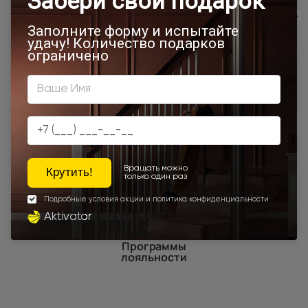
900x1900
850x2000
700x2100
900x2300
900x2400
750x2000
1200x2000
Белый ясень (nano-flex)
Шампань
Высота 180
Высота 190
Наши преимущества
Программы
лояльности