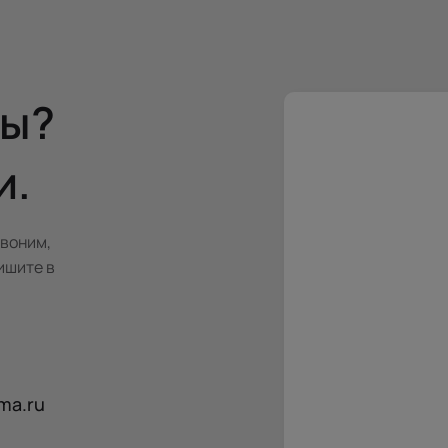
сы?
и.
звоним,
ишите в
ma.ru