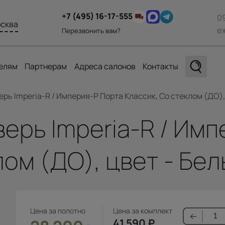
+7 (495) 16-17-555
0
сква
е
Перезвонить вам?
елям
Партнерам
Адреса салонов
Контакты
ь Imperia-R / Империя-Р Порта Классик, Со стеклом (ДО),
ерь Imperia-R / Имп
лом (ДО), цвет - Бе
Цена за полотно
Цена за комплект
41 590
₽