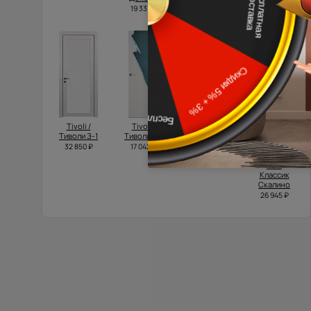
19 337 ₽
Tivoli /
Tivoli /
Tivoli /
Domenica
Тиволи З-1
Тиволи А-1
Тиволи А-1
Neo Classic
Scalino /
32 850 ₽
17 042 ₽
17 892 ₽
Доменика
Нео
Классик
Скалино
26 945 ₽