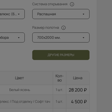
Система открывания
6мм) с фацетом
Распашная
Размер полотна
добора
700x2000 мм.
ДРУГИЕ РАЗМЕРЫ
Кол-
Цвет
Цена
во
28 200
₽
Белый ясень
1 шт.
4 500
₽
лекс / Под отделку / Софт тач
1 шт.