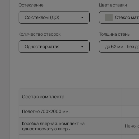
Остекление
Цвет вставки
Со стеклом (ДО)
Стекло мателюкс (
Количество створок
Толщина стены
Одностворчатая
до 62 мм., без 
Состав комплекта
Полотно 700x2000 мм.
Коробка дверная. комплект на
Нано-ф
одностворчатую дверь