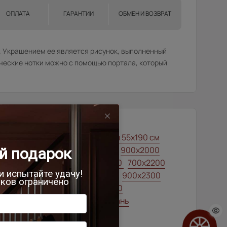
ОПЛАТА
ГАРАНТИИ
ОБМЕН И ВОЗВРАТ
и. Украшением ее является рисунок, выполненный
ические нотки можно с помощью портала, который
00x1900
Межкомнатные двери 55х190 см
лассические двери
700x1900
900x2000
00x2000
900x2200
1000x2100
700x2200
00x1900
850x2000
700x2100
900x2300
00x2400
750x2000
1200x2000
елый ясень (nano-flex)
Шампань
ысота 180
Высота 190