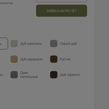
омплектов
ЗАЯВКА НА РАСЧЁТ
ь
Дуб шампань
Серый дуб
Дуб карамель
Рустик
Орех
но
Дуб торонто
пепельный