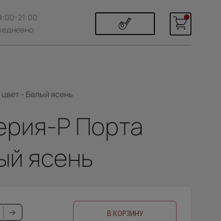
9:00-21:00
жедневно
 цвет - Белый ясень
ерия-Р Порта
лый ясень
В КОРЗИНУ