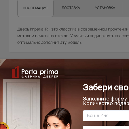
ДОСТАВКА
УСТАНОВКА
ИНФОРМАЦИЯ
Дверь Imperia-R - это классика в современном прочтени
методом печати на стекле. Усилить и подчеркнуть класс
оптимально дополнит эту модель.
Товар относится к категориям:
5
К
8
9
9
Б
В