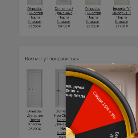
Dinastia /
Domenica /
Dinastia /
Imperia-R /
Династия
Доменика
Династия
Империя-Р
Порта
Порта
Порта
Порта
Классик
Классик
Классик
Классик
23 200 ₽
29 100 ₽
28 200 ₽
23 750 ₽
Вам могут понравиться
Dinastia /
Domenica
Luna / Луна
Domenica /
Династия
Neo Classic
Доменика
32 100 ₽
Порта
Decoro /
Порта
Классик
Доменика
Классик
Нео
23 200 ₽
37 600 ₽
Классик
Декоро