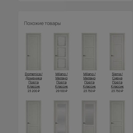
Похожие товары
Domenica /
Milano /
Milano /
Siena /
Доменика
Милано
Милано
Сиена
Порта
Порта
Порта
Порта
Классик
Классик
Классик
Классик
23 200 ₽
29 100 ₽
23 750 ₽
23 750 ₽