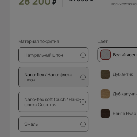
28 200
₽
количество к
Материал покрытия
Цвет
Белый ясен
Натуральный шпон
i
Дуб антик
Nano-flex / Нано-флекс
i
шпон
Дуб капучи
Nano-flex soft touch / Нано-
i
флекс Софт тач
Венге Нуар
Эмаль
i