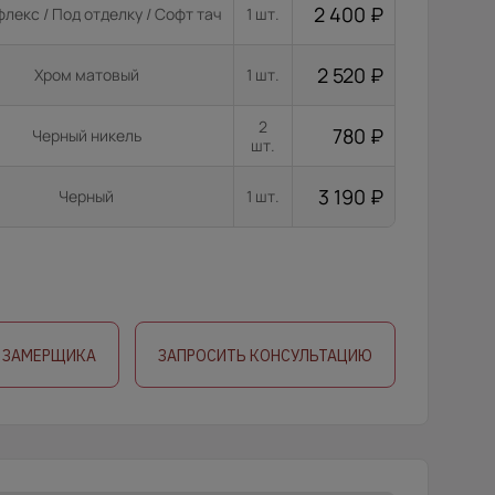
2 400
₽
лекс / Под отделку / Софт тач
1 шт.
2 520
₽
Хром матовый
1 шт.
2
780
₽
Черный никель
шт.
3 190
₽
Черный
1 шт.
 ЗАМЕРЩИКА
ЗАПРОСИТЬ КОНСУЛЬТАЦИЮ