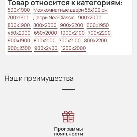
Товар относится к категориям:
500x1900
Межкомнатные двери 55х190 см
700x1900
Двери Neo Classic
900x2000
800х1900
800x2000
900x2200
600x1950
450x2000
650x2000
1000x2100
700x2200
900x1900
800x2100
700x2100
800x2200
900x2300
900x2400
1200x2000
Наши преимущества
Программы
лояльности