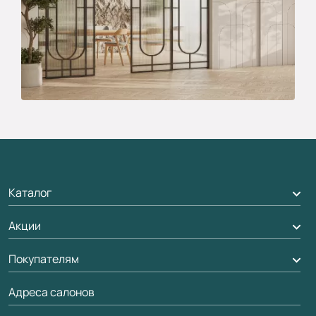
Каталог
Акции
Межкомнатные двери
Подбор двери
Покупателям
Акции компании
Межкомнатные перегородки
Адреса салонов
Доставка
Алюминиевые двери