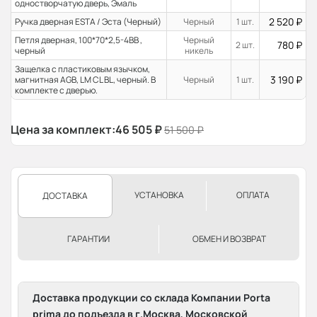
одностворчатую дверь, Эмаль
2 520
₽
Ручка дверная ESTA / Эста (Черный)
Черный
1 шт.
Петля дверная, 100*70*2,5-4ВВ ,
Черный
780
₽
2 шт.
черный
никель
Защелка с пластиковым язычком,
3 190
₽
магнитная AGB, LM CL BL, черный. В
Черный
1 шт.
комплекте с дверью.
Цена за комплект:
46 505
₽
51 500
₽
УСТАНОВКА
ОПЛАТА
ДОСТАВКА
ГАРАНТИИ
ОБМЕН И ВОЗВРАТ
Доставка продукции со склада Компании Porta
prima до подъезда в г.Москва, Московской