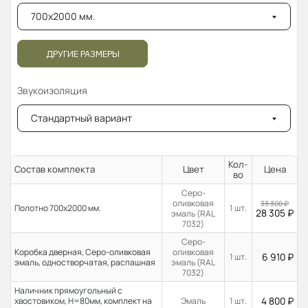
700x2000 мм.
ДРУГИЕ РАЗМЕРЫ
Звукоизоляция
Стандартный вариант
Кол-
Состав комплекта
Цвет
Цена
во
Серо-
оливковая
33 300
₽
Полотно 700x2000 мм.
1 шт.
28 305
₽
эмаль (RAL
7032)
Серо-
Коробка дверная, Серо-оливковая
оливковая
6 910
₽
1 шт.
эмаль, одностворчатая, распашная
эмаль (RAL
7032)
Наличник прямоугольный с
4 800
₽
хвостовиком, H=80мм, комплект на
Эмаль
1 шт.