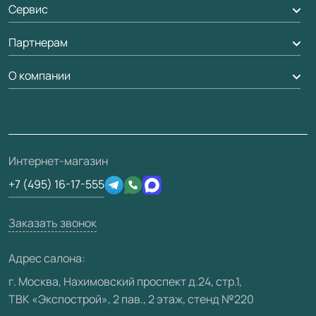
Оплата
Сервис
Стеновые панели
Обмен и возврат
Партнерам
Вызов замерщика
Рейки, баффели, стеллажи
Гарантия
Доставка
О компании
Погонаж
Дизайнерам / архитекторам
Вопрос-ответ
Монтаж
Накладки на дверь
Франшизам / дилерам
Контакты
Проекты
Ремонт дверей
Скачать материалы
О фабрике
Полезная информация
Подготовка проемов
3D-модели
Интернет-магазин
Сертификаты
Отзывы клиентов
+7 (495) 16-17-555
Производство
Техническая информация
Вакансии
Заказать звонок
Юридическая информация
Медиацентр
Адрес салона:
Видео
г. Москва, Нахимовский проспект д.24, стр.1,
ТВК «Экспострой», 2 пав., 2 этаж, стенд №220
Карта сайта