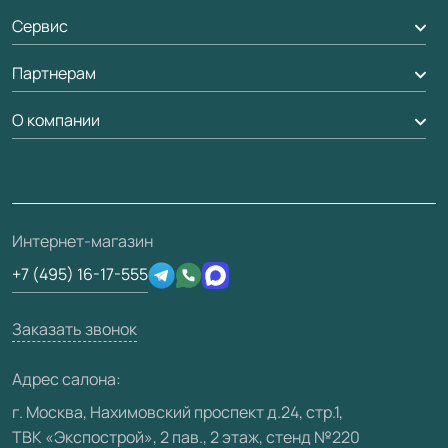
Алюминиевые двери
Оплата
Сервис
Стеновые панели
Обмен и возврат
Партнерам
Вызов замерщика
Рейки, баффели, стеллажи
Гарантия
Доставка
О компании
Погонаж
Дизайнерам / архитекторам
Вопрос-ответ
Монтаж
Накладки на дверь
Франшизам / дилерам
Контакты
Проекты
Ремонт дверей
Скачать материалы
О фабрике
Полезная информация
Подготовка проемов
3D-модели
Интернет-магазин
Сертификаты
Отзывы клиентов
+7 (495) 16-17-555
Производство
Техническая информация
Вакансии
Заказать звонок
Юридическая информация
Медиацентр
Адрес салона:
Видео
г. Москва, Нахимовский проспект д.24, стр.1,
ТВК «Экспострой», 2 пав., 2 этаж, стенд №220
Карта сайта