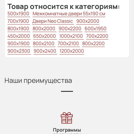
Товар относится к категориям:
500x1900
Межкомнатные двери 55х190 см
700x1900
Двери Neo Classic
900x2000
800х1900
800x2000
900x2200
600x1950
450x2000
650x2000
1000x2100
700x2200
900x1900
800x2100
700x2100
800x2200
900x2300
900x2400
1200x2000
Наши преимущества
Программы