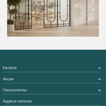
Каталог
Акции
Межкомнатные двери
Подбор двери
Покупателям
Акции компании
Межкомнатные перегородки
Адреса салонов
Доставка