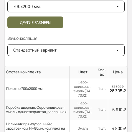
700x2000 мм.
ДРУГИЕ РАЗМЕРЫ
Звукоизоляция
Стандартный вариант
Кол-
Состав комплекта
Цвет
Цена
во
Серо-
оливковая
33 300
₽
Полотно 700x2000 мм.
1 шт.
28 305
₽
эмаль (RAL
7032)
Серо-
Коробка дверная, Серо-оливковая
оливковая
6 910
₽
1 шт.
эмаль, одностворчатая, распашная
эмаль (RAL
7032)
Наличник прямоугольный с
4 800
₽
хвостовиком, H=80мм, комплект на
Эмаль
1 шт.