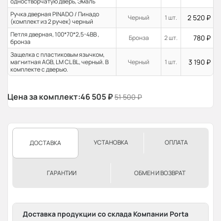
одностворчатую дверь, Эмаль
Ручка дверная PINADO / Пинадо
2 520
₽
Черный
1 шт.
(комплект из 2 ручек) черный
Петля дверная, 100*70*2,5-4ВВ ,
780
₽
Бронза
2 шт.
бронза
Защелка с пластиковым язычком,
3 190
₽
магнитная AGB, LM CL BL, черный. В
Черный
1 шт.
комплекте с дверью.
Цена за комплект:
46 505
₽
51 500
₽
УСТАНОВКА
ОПЛАТА
ДОСТАВКА
ГАРАНТИИ
ОБМЕН И ВОЗВРАТ
Доставка продукции со склада Компании Porta