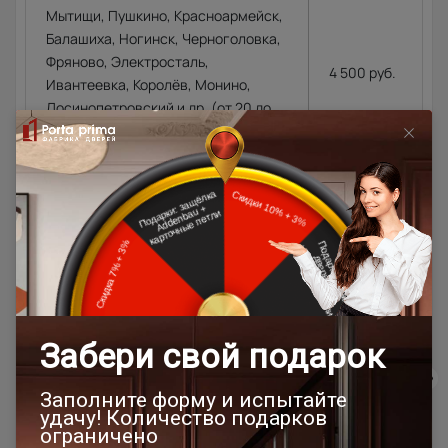
Мытищи, Пушкино, Красноармейск,
Балашиха, Ногинск, Черноголовка,
Фряново, Электросталь,
4 500 руб.
Ивантеевка, Королёв, Монино,
Лосинопетровский и др. (от 20 до
45 км. от склада).
Москва\Санкт-Петербург и города,
расположенные в районе
4 500 руб.
МКАД\КАД до 10 км. в область.
4 500 руб.
+ 100
Города Московской\Ленинградской
руб.\км. из
области, располагающиеся далее
расчёта в
10 км. от МКАД (кроме Щёлковского
одну
шоссе)\КАД
сторону от
МКАД\КАД