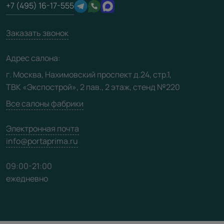
+7 (495) 16-17-555
Производство
Техническая информация
Вакансии
Заказать звонок
Юридическая информация
Медиацентр
Адрес салона:
Видео
г. Москва, Нахимовский проспект д.24, стр.1,
ТВК «Экспострой», 2 пав., 2 этаж, стенд №220
Карта сайта
Все салоны фабрики
Электронная почта
info@portaprima.ru
09:00-21:00
ежедневно