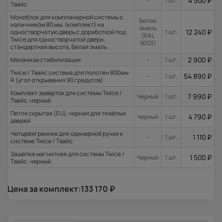
4 500
₽
-
1 шт.
Твайс
Моноблок для компланарной системы с
Белая
наличником 80 мм, (комплект) на
эмаль
12 240
₽
одностворчатую дверь с доработкой под
1 шт.
(RAL
Twice для одностворчатой двери,
9003)
стандартная высота, Белая эмаль
2 900
₽
Механизм стабилизации
-
1 шт.
Twice / Твайс система для полотен 800мм
54 890
₽
-
1 шт.
R (угол открывания 90 градусов)
Комплект заверток для системы Twice /
7 990
₽
Черный
1 шт.
Твайс, черный
Петля скрытая (EU), черная для тяжёлых
4 790
₽
Черный
1 шт.
дверей
Четырехгранник для одинарной ручки к
1 110
₽
-
1 шт.
системе Twice / Твайс
Защелка магнитная для системы Twice /
1 500
₽
Черный
1 шт.
Твайс, черный
Цена за комплект:
133 170
₽