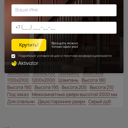
Доставка в регионы осуществляется по тарифам нашего
дилера в данном регионе или, при заказе через запрос с
сайта, отдельно рассчитывается менеджером интернет-
магазина.
Подробная информация о доставке
Товар относится к категориям:
Белая (RAL 9003)
Классические двери
700x1900
900x2000
1000x2100
700x2200
900x1900
1100x2100
1200x2000
Шампань
Высота 180
Высота 190
Высота 195
Высота 205
Высота 210
Под заказ
Межкомнатные двери высотой 2000 мм
Для спальни
Двухсторонние двери
Серый дуб