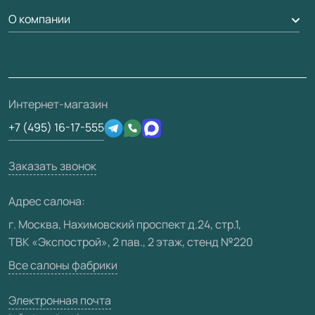
Гарантия
Доставка
О компании
Погонаж
Дизайнерам / архитекторам
Вопрос-ответ
Монтаж
Накладки на дверь
Франшизам / дилерам
Контакты
Проекты
Ремонт дверей
Скачать материалы
О фабрике
Полезная информация
Подготовка проемов
3D-модели
Интернет-магазин
Сертификаты
Отзывы клиентов
+7 (495) 16-17-555
Производство
Техническая информация
Вакансии
Заказать звонок
Юридическая информация
Медиацентр
Адрес салона:
Видео
г. Москва, Нахимовский проспект д.24, стр.1,
ТВК «Экспострой», 2 пав., 2 этаж, стенд №220
Карта сайта
Все салоны фабрики
Электронная почта