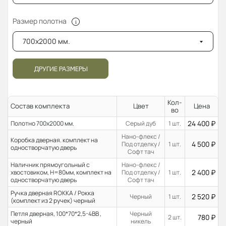
Размер полотна
700x2000 мм.
ДРУГИЕ РАЗМЕРЫ
Кол-
Состав комплекта
Цвет
Цена
во
24 400
₽
Полотно 700x2000 мм.
Серый дуб
1 шт.
Нано-флекс /
Коробка дверная. комплект на
4 500
₽
Под отделку /
1 шт.
одностворчатую дверь
Софт тач
Наличник прямоугольный с
Нано-флекс /
2 400
₽
хвостовиком, H=80мм, комплект на
Под отделку /
1 шт.
одностворчатую дверь
Софт тач
Ручка дверная ROKKA / Рокка
2 520
₽
Черный
1 шт.
(комплект из 2 ручек) черный
Петля дверная, 100*70*2,5-4ВВ ,
Черный
780
₽
2 шт.
черный
никель