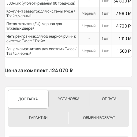
54 890
₽
-
1 шт.
800мм R (угол открывания 90 градусов)
Комплект заверток для системы Twice /
7 990
₽
Черный
1 шт.
Твайс, черный
Петля скрытая (EU), черная для
4 790
₽
Черный
1 шт.
тяжёлых дверей
Четырехгранник для одинарной ручки к
1 110
₽
-
1 шт.
системе Twice / Твайс
Защелка магнитная для системы Twice /
1 500
₽
Черный
1 шт.
Твайс, черный
Цена за комплект:
124 070
₽
УСТАНОВКА
ОПЛАТА
ДОСТАВКА
ГАРАНТИИ
ОБМЕН И ВОЗВРАТ