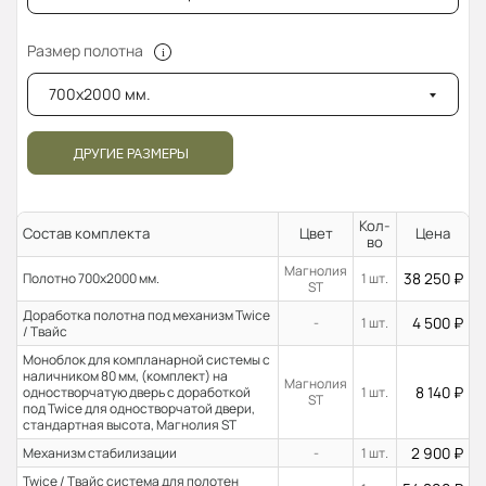
Размер полотна
700x2000 мм.
ДРУГИЕ РАЗМЕРЫ
Кол-
Состав комплекта
Цвет
Цена
во
Магнолия
38 250
₽
Полотно 700x2000 мм.
1 шт.
ST
Доработка полотна под механизм Twice
4 500
₽
-
1 шт.
/ Твайс
Моноблок для компланарной системы с
наличником 80 мм, (комплект) на
Магнолия
8 140
₽
одностворчатую дверь с доработкой
1 шт.
ST
под Twice для одностворчатой двери,
стандартная высота, Магнолия ST
2 900
₽
Механизм стабилизации
-
1 шт.
Twice / Твайс система для полотен