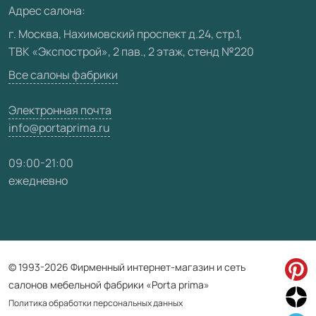
Адрес салона:
Видео
г. Москва, Нахимовский проспект д.24, стр.1,
ТВК «Экспострой», 2 пав., 2 этаж, стенд №220
Карта сайта
Все салоны фабрики
Электронная почта
info@portaprima.ru
09:00-21:00
ежедневно
© 1993-2026 Фирменный интернет-магазин и сеть
салонов мебельной фабрики «Porta prima»
Политика обработки персональных данных