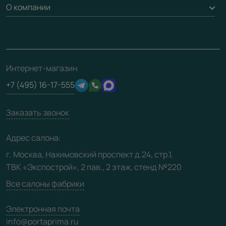
Доставка
О компании
Погонаж
Дизайнерам / архитекторам
Вопрос-ответ
Монтаж
Накладки на дверь
Франшизам / дилерам
Контакты
Проекты
Ремонт дверей
Скачать материалы
О фабрике
Полезная информация
Подготовка проемов
3D-модели
Интернет-магазин
Сертификаты
Отзывы клиентов
+7 (495) 16-17-555
Производство
Техническая информация
Вакансии
Заказать звонок
Юридическая информация
Медиацентр
Адрес салона:
Видео
г. Москва, Нахимовский проспект д.24, стр.1,
ТВК «Экспострой», 2 пав., 2 этаж, стенд №220
Карта сайта
Все салоны фабрики
Электронная почта
info@portaprima.ru