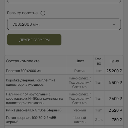
Размер полотна
700x2000 мм.
ДРУГИЕ РАЗМЕРЫ
Кол-
Состав комплекта
Цвет
Цена
во
23 200
₽
Полотно 700x2000 мм.
Рустик
1 шт.
Нано-флекс /
Коробка дверная. комплект на
4 500
₽
Под отделку /
1 шт.
одностворчатую дверь
Софт тач
Наличник прямоугольный с
Нано-флекс /
2 400
₽
хвостовиком, H=80мм, комплект на
Под отделку /
1 шт.
одностворчатую дверь
Софт тач
2 520
₽
Ручка дверная ERA / Эра (Черный)
Черный
1 шт.
Петля дверная, 100*70*2,5-4ВВ ,
Черный
780
₽
2 шт.
черный
никель