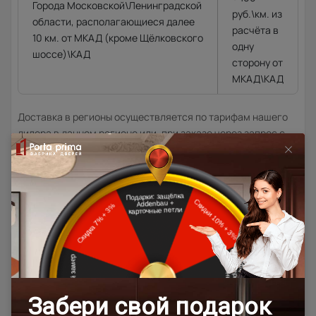
Города Московской\Ленинградской
руб.\км. из
области, располагающиеся далее
расчёта в
10 км. от МКАД (кроме Щёлковского
одну
шоссе)\КАД
сторону от
МКАД\КАД
Доставка в регионы осуществляется по тарифам нашего
дилера в данном регионе или, при заказе через запрос с
сайта, отдельно рассчитывается менеджером интернет-
магазина.
Подробная информация о доставке
Товар относится к категориям:
500x1900
Межкомнатные двери 55х190 см
Классические двери
700x1900
900x2000
800x2000
900x2200
1000x2100
700x2200