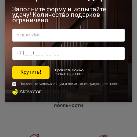
900x1900
850x2000
700x2100
900x2300
900x2400
750x2000
1200x2000
Шампань
Высота 180
Высота 190
Высота 195
Наши преимущества
Программы
лояльности