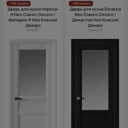
Цена
- 15% скидка
- 15% скидка
Дверь для кухни Imperia-
Дверь для кухни Dinastia
(возр.)
R Neo Classic Decoro /
Neo Classic Decoro /
Цена (убыв.)
Империя-Р Нео Классик
Династия Нео Классик
Декоро
Декоро
Cначала
Белая ST
Чёрный ST
новинки
Cначала
скидки