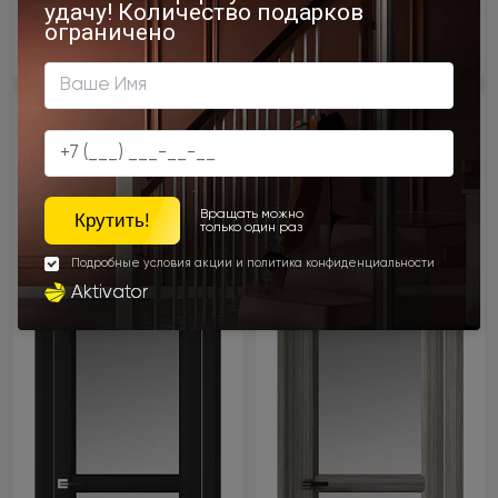
- 15% скидка
- 15% скидка
Дверь для кухни Imperia-
Дверь для кухни Imperia-
R Neo Classic Decoro /
R Neo Classic Decoro /
Империя-Р Нео Классик
Империя-Р Нео Классик
Декоро
Декоро
Чёрный ST
Орех пепельный