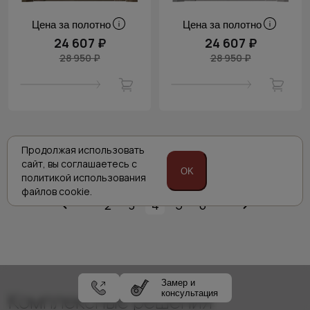
Цена за полотно
Цена за полотно
24 607 ₽
24 607 ₽
28 950 ₽
28 950 ₽
Продолжая использовать
Показать ещё
сайт,
вы соглашаетесь с
OK
политикой
использования
файлов cookie.
2
3
4
5
6
Замер и
Комплексные решения
консультация