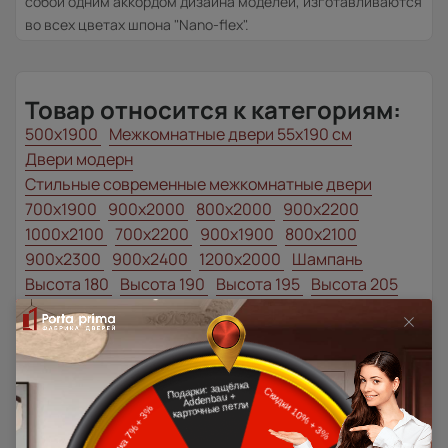
собой одним аккордом дизайна моделей, изготавливаются
во всех цветах шпона "Nano-flex".
Товар относится к категориям:
500x1900
Межкомнатные двери 55х190 см
Двери модерн
Стильные современные межкомнатные двери
700x1900
900x2000
800x2000
900x2200
1000x2100
700x2200
900x1900
800x2100
900x2300
900x2400
1200x2000
Шампань
Высота 180
Высота 190
Высота 195
Высота 205
Наши преимущества