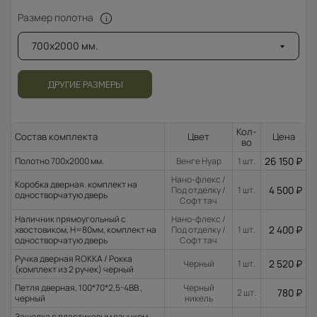
Размер полотна
700x2000 мм.
ДРУГИЕ РАЗМЕРЫ
Кол-
Состав комплекта
Цвет
Цена
во
26 150
₽
Полотно 700x2000 мм.
Венге Нуар
1 шт.
Нано-флекс /
Коробка дверная. комплект на
4 500
₽
Под отделку /
1 шт.
одностворчатую дверь
Софт тач
Наличник прямоугольный с
Нано-флекс /
2 400
₽
хвостовиком, H=80мм, комплект на
Под отделку /
1 шт.
одностворчатую дверь
Софт тач
Ручка дверная ROKKA / Рокка
2 520
₽
Черный
1 шт.
(комплект из 2 ручек) черный
Петля дверная, 100*70*2,5-4ВВ ,
Черный
780
₽
2 шт.
черный
никель
Защелка с пластиковым язычком,