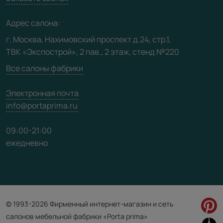
Медиацентр
Адрес салона:
Видео
г. Москва, Нахимовский проспект д.24, стр.1,
ТВК «Экспострой», 2 пав., 2 этаж, стенд №220
Карта сайта
Все салоны фабрики
Электронная почта
info@portaprima.ru
09:00-21:00
ежедневно
© 1993-2026 Фирменный интернет-магазин и сеть
салонов мебельной фабрики «Porta prima»