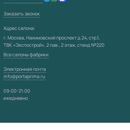
Производство
Техническая информация
Вакансии
Заказать звонок
Юридическая информация
Медиацентр
Адрес салона:
Видео
г. Москва, Нахимовский проспект д.24, стр.1,
ТВК «Экспострой», 2 пав., 2 этаж, стенд №220
Карта сайта
Все салоны фабрики
Электронная почта
info@portaprima.ru
09:00-21:00
ежедневно