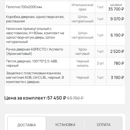
Итальянский
42 000
₽
Полотно 700x2000 мм.
1 шт.
35 700
₽
орех
Коробка дверная, одностворчатая,
Шпон
9 070
₽
1 шт.
распашная
натуральный
Наличник прямоугольный с
хвостовиком, H=80мм, комплект на
Шпон
6 190
₽
1 шт.
одностворчатую дверь, Шпон
натуральный
натуральный
Ручка дверная ASPECTO / Аспекто
Хром
2 520
₽
1 шт.
(Хром матовый)
матовый
Петля дверная, 100*70*2,5-4ВВ ,
Черный
780
₽
2 шт.
черный
никель
Защелка с пластиковым язычком,
3 190
₽
магнитная AGB, LM CL BL, черный. В
Черный
1 шт.
комплекте с дверью.
Цена за комплект:
57 450
₽
63 750
₽
УСТАНОВКА
ОПЛАТА
ДОСТАВКА