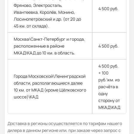
Фряново, Электросталь,
4 500 руб.
Ивантеевка, Королёв, Монино,
Лосинопетровский и др. (от 20 до
45 км. от склада).
Москва\Санкт-Петербург и города,
расположенные в районе
4 500 руб.
МКАД\КАД до 10 км. в область.
4 500 руб.
+ 100
Города Московской\Ленинградской
руб.\км. из
области, располагающиеся далее
расчёта в
10 км. от МКАД (кроме Щёлковского
одну
шоссе)\КАД
сторону от
МКАД\КАД
Доставка в регионы осуществляется по тарифам нашего
дилера в данном регионе или, при заказе через запрос с