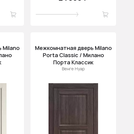
 Milano
Межкомнатная дверь Milano
илано
Porta Classic / Милано
к
Порта Классик
Венге Нуар