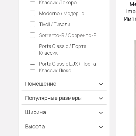
Классик Декоро
М
Imp
Moderno / Модерно
Имп
Tivoli / Тиволи
Sorrento-R / Сорренто-Р
Porta Classic / Порта
Классик
Porta Classic LUX / Порта
Классик Люкс
Помещение
Ванная и туалет
Популярные размеры
Гардеробная
600х2000
Ширина
Гостинная
700х2000
Ширина 40 см
Высота
Дача
900х2000
Ширина 45 см