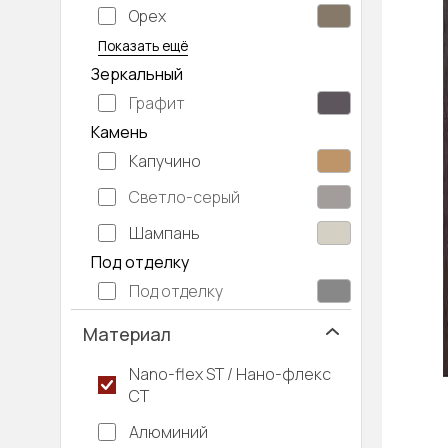
Орех
Серый дуб
Показать ещё
Зеркальный
Графит
Камень
Капучино
Светло-серый
Шампань
Под отделку
Под отделку
Материал
Nano-flex ST / Нано-флекс
СТ
Алюминий