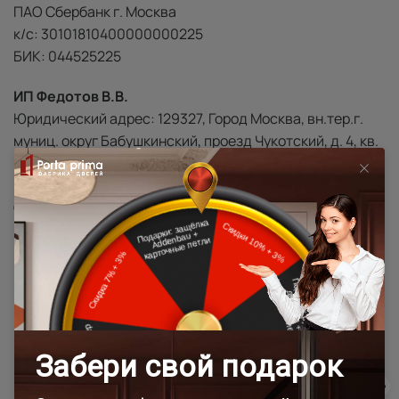
ПАО Сбербанк г. Москва
к/с: 30101810400000000225
БИК: 044525225
ИП Федотов В.В.
Юридический адрес: 129327, Город Москва, вн.тер.г.
муниц. округ Бабушкинский, проезд Чукотский, д. 4, кв.
5
ИНН: 771672478450
ОГРНИП: 324774600786405 от 20.11.2024
р/с: 40802810438000506235
ПАО Сбербанк г. Москва
к/с: 30101810400000000225
БИК: 044525225