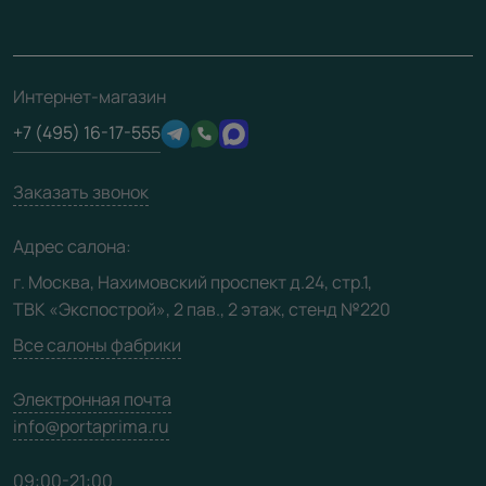
Накладки на дверь
Франшизам / дилерам
Контакты
Проекты
Ремонт дверей
Скачать материалы
О фабрике
Полезная информация
Подготовка проемов
3D-модели
Интернет-магазин
Сертификаты
Отзывы клиентов
+7 (495) 16-17-555
Производство
Техническая информация
Вакансии
Заказать звонок
Юридическая информация
Медиацентр
Адрес салона:
Видео
г. Москва, Нахимовский проспект д.24, стр.1,
ТВК «Экспострой», 2 пав., 2 этаж, стенд №220
Карта сайта
Все салоны фабрики
Электронная почта
info@portaprima.ru
09:00-21:00