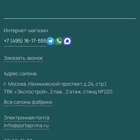
Монтаж
Накладки на дверь
Франшизам / дилерам
Контакты
Проекты
Ремонт дверей
Скачать материалы
О фабрике
Полезная информация
Подготовка проемов
3D-модели
Интернет-магазин
Сертификаты
Отзывы клиентов
+7 (495) 16-17-555
Производство
Техническая информация
Вакансии
Заказать звонок
Юридическая информация
Медиацентр
Адрес салона:
Видео
г. Москва, Нахимовский проспект д.24, стр.1,
ТВК «Экспострой», 2 пав., 2 этаж, стенд №220
Карта сайта
Все салоны фабрики
Электронная почта
info@portaprima.ru