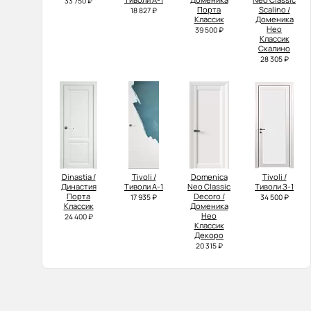
33 750 ₽
Порта
Scalino /
18 827 ₽
Классик
Доменика
Нео
39 500 ₽
Классик
Скалино
28 305 ₽
Dinastia /
Tivoli /
Domenica
Tivoli /
Династия
Тиволи А-1
Neo Classic
Тиволи З-1
Порта
Decoro /
17 935 ₽
34 500 ₽
Классик
Доменика
Нео
24 400 ₽
Классик
Декоро
20 315 ₽