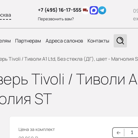
+7 (495) 16-17-555
0
сква
е
Перезвонить вам?
елям
Партнерам
Адреса салонов
Контакты
 Tivoli / Тиволи A1 Ltd, Без стекла (ДГ), цвет - Магнолия 
ь Tivoli / Тиволи A1
нолия ST
Цена за комплект