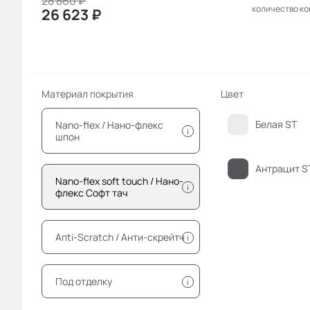
28 860
₽
количество к
26 623
₽
Материал покрытия
Цвет
Белая ST
Nano-flex / Нано-флекс
i
шпон
Антрацит S
Nano-flex soft touch / Нано-
i
флекс Софт тач
Апti-Sсrаtсh / Анти-скрейтч
i
Под отделку
i