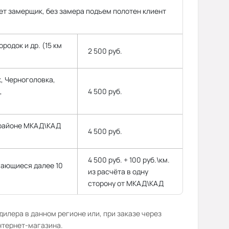
т замерщик, без замера подъем полотен клиент
родок и др. (15 км
2 500 руб.
, Черноголовка,
,
4 500 руб.
 районе МКАД\КАД
4 500 руб.
4 500 руб. + 100 руб.\км.
гающиеся далее 10
из расчёта в одну
сторону от МКАД\КАД
илера в данном регионе или, при заказе через
нтернет-магазина.