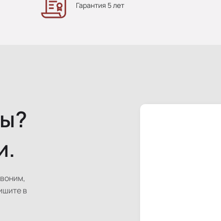
Гарантия 5 лет
сы?
и.
звоним,
ишите в