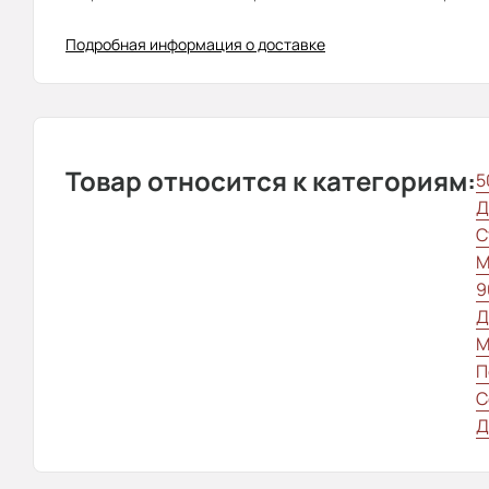
Подробная информация о доставке
Товар относится к категориям:
5
Д
С
М
9
Д
М
П
С
Д