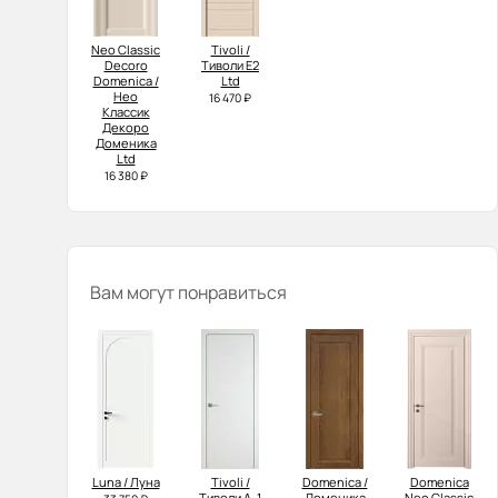
Neo Classic
Tivoli /
Decoro
Тиволи Е2
Domenica /
Ltd
Нео
16 470 ₽
Классик
Декоро
Доменика
Ltd
16 380 ₽
Вам могут понравиться
Luna / Луна
Tivoli /
Domenica /
Domenica
Тиволи А-1
Доменика
Neo Classic