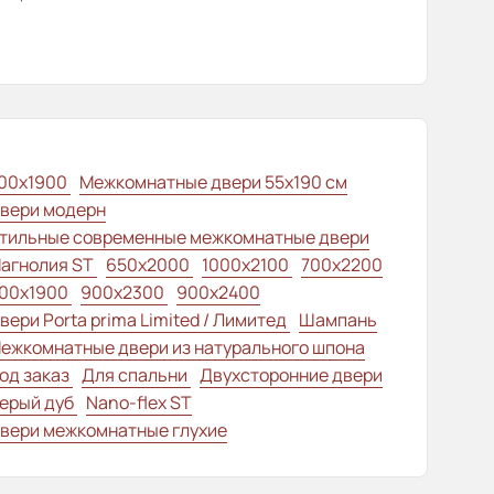
00x1900
Межкомнатные двери 55х190 см
вери модерн
тильные современные межкомнатные двери
агнолия ST
650x2000
1000x2100
700x2200
00x1900
900x2300
900x2400
вери Porta prima Limited / Лимитед
Шампань
ежкомнатные двери из натурального шпона
од заказ
Для спальни
Двухсторонние двери
ерый дуб
Nano-flex ST
вери межкомнатные глухие