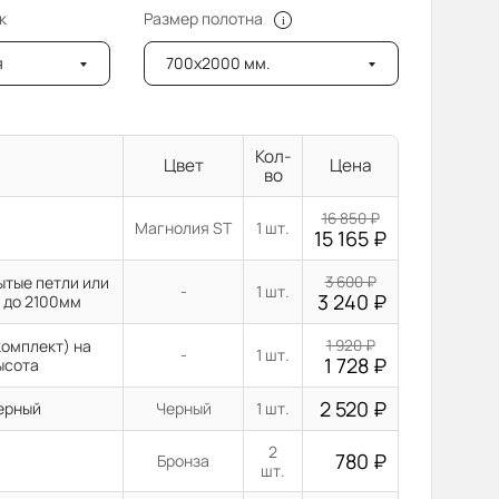
к
Размер полотна
я
700x2000 мм.
Кол-
Цвет
Цена
во
16 850
₽
Магнолия ST
1 шт.
15 165
₽
ытые петли или
3 600
₽
-
1 шт.
3 240
₽
 до 2100мм
комплект) на
1 920
₽
-
1 шт.
1 728
₽
ысота
2 520
₽
Черный
Черный
1 шт.
2
780
₽
Бронза
шт.