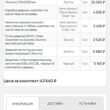
25 050
₽
Полотно 700x2000 мм.
Рустик
1 шт.
Нано-флекс /
Коробка дверная. комплект на
4 500
₽
Под отделку /
1 шт.
одностворчатую дверь
Софт тач
Наличник прямоугольный с
Нано-флекс /
2 400
₽
хвостовиком, H=80мм, комплект на
Под отделку /
1 шт.
одностворчатую дверь
Софт тач
Ручка дверная NOVO / Ново
2 520
₽
(комплект из 2 ручек) Золото
Золото
1 шт.
валлийское матовое
Дверная петля пружинная
5 980
₽
Золото
2 шт.
амортизирующая (Золото)
Защелка с пластиковым язычком,
3 190
₽
магнитная AGB, LM CL BL, черный. В
Черный
1 шт.
комплекте с дверью.
Цена за комплект:
43 640
₽
ДОСТАВКА
УСТАНОВКА
ИНФОРМАЦИЯ