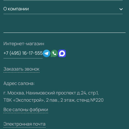
Гарантия
Доставка
О компании
Погонаж
Дизайнерам / архитекторам
Вопрос-ответ
Монтаж
Накладки на дверь
Франшизам / дилерам
Контакты
Проекты
Ремонт дверей
Скачать материалы
О фабрике
Полезная информация
Подготовка проемов
3D-модели
Интернет-магазин
Сертификаты
Отзывы клиентов
+7 (495) 16-17-555
Производство
Техническая информация
Вакансии
Заказать звонок
Юридическая информация
Медиацентр
Адрес салона:
Видео
г. Москва, Нахимовский проспект д.24, стр.1,
ТВК «Экспострой», 2 пав., 2 этаж, стенд №220
Карта сайта
Все салоны фабрики
Электронная почта