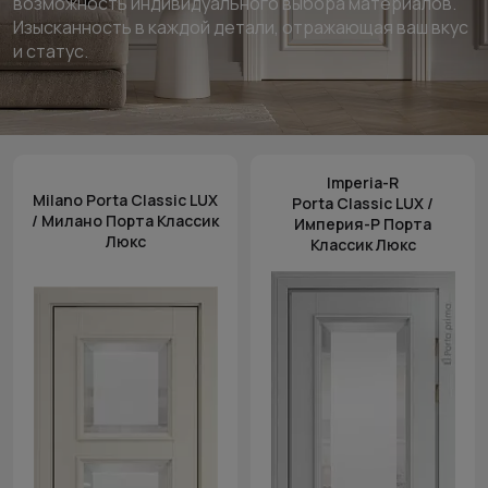
возможность индивидуального выбора материалов.
Изысканность в каждой детали, отражающая ваш вкус
и статус.
Imperia-R
Milano Porta Classic LUX
Porta Classic LUX /
/ Милано Порта Классик
Империя-Р Порта
Люкс
Классик Люкс