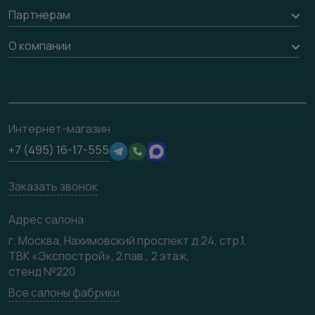
Рейки, баффели, стеллажи
Вызов замерщика
Партнерам
Гарантия
Погонаж
Доставка
Вопрос-ответ
Дизайнерам / архитекторам
О компании
Накладки на дверь
Монтаж
Проекты
Франшизам / дилерам
Контакты
Ремонт дверей
Полезная информация
Скачать материалы
О фабрике
Подготовка проемов
Отзывы клиентов
3D-модели
Сертификаты
Интернет-магазин
Техническая информация
Производство
+7 (495) 16-17-555
Юридическая информация
Вакансии
Заказать звонок
Медиацентр
Видео
Адрес салона:
Карта сайта
г. Москва, Нахимовский проспект д.24, стр.1,
ТВК «Экспострой», 2 пав., 2 этаж,
стенд №220
Все салоны фабрики