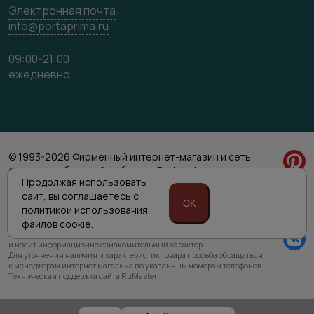
Электронная почта
info@portaprima.ru
09:00-21:00
ежедневно
© 1993-2026 Фирменный интернет-магазин и сеть
салонов мебельной фабрики «Porta prima»
Продолжая использовать
Политика обработки персональных данных
сайт,
вы соглашаетесь с
Согласие на обработку персональных данных
OK
политикой
использования
файлов cookie.
Приведенная на сайте информация не является публичной офертой
и носит информационно ознакомительный характер.
Для уточнения наличия и характеристик товара просьба обращаться
к менеджерам интернет магазина по указанным номерам телефонов.
Техническая поддержка сайта RuMaster