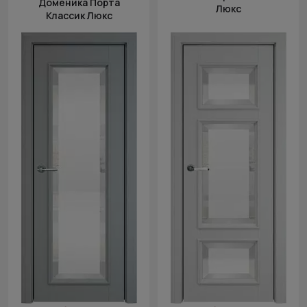
Доменика Порта
Люкс
Классик Люкс