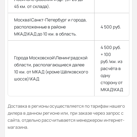
45 км. от склада).
Москва\Санкт-Петербург и города,
расположенные в районе
4 500 руб.
МКАД\КАД до 10 км. в область.
4 500 руб.
+ 100
Города Московской\Ленинградской
руб.\км. из
области, располагающиеся далее
расчёта в
10 км. от МКАД (кроме Щёлковского
одну
шоссе)\КАД
сторону от
МКАД\КАД
Доставка в регионы осуществляется по тарифам нашего
дилера в данном регионе или, при заказе через запрос с
сайта, отдельно рассчитывается менеджером интернет-
магазина.