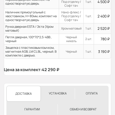
4 500
₽
Под отделку /
1 шт.
одностворчатую дверь
Софт тач
Наличник прямоугольный с
Нано-флекс /
2 400
₽
хвостовиком, H=80мм, комплект на
Под отделку /
1 шт.
одностворчатую дверь
Софт тач
Ручка дверная ESTA / Эста (Хром
2 520
₽
Хром матовый
1 шт.
матовый)
Петля дверная, 100*70*2,5-4ВВ ,
Черный
780
₽
2 шт.
черный
никель
Защелка с пластиковым язычком,
3 190
₽
магнитная AGB, LM CL BL, черный. В
Черный
1 шт.
комплекте с дверью.
Цена за комплект:
42 290
₽
УСТАНОВКА
ОПЛАТА
ДОСТАВКА
ГАРАНТИИ
ОБМЕН И ВОЗВРАТ