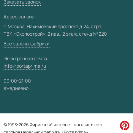
Вакансии
Заказать звонок
Юридическая информация
Медиацентр
Адрес салона:
Видео
г. Москва, Нахимовский проспект д.24, стр.1,
ТВК «Экспострой», 2 пав., 2 этаж, стенд №220
Карта сайта
Все салоны фабрики
Электронная почта
info@portaprima.ru
09:00-21:00
ежедневно
© 1993-2026 Фирменный интернет-магазин и сеть
салонов мебельной фабрики «Porta prima»