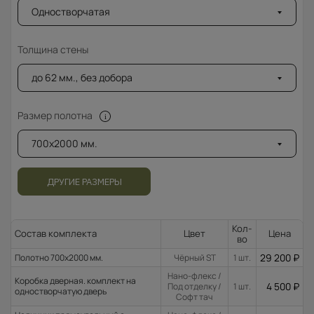
Одностворчатая
Толщина стены
до 62 мм., без добора
Размер полотна
700x2000 мм.
ДРУГИЕ РАЗМЕРЫ
Кол-
Состав комплекта
Цвет
Цена
во
29 200
₽
Полотно 700x2000 мм.
Чёрный ST
1 шт.
Нано-флекс /
Коробка дверная. комплект на
4 500
₽
Под отделку /
1 шт.
одностворчатую дверь
Софт тач