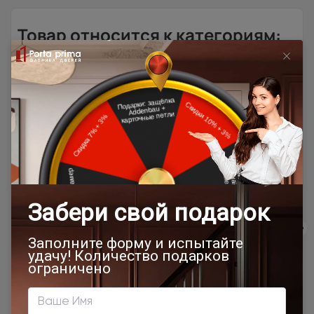
Товар относится к категориям:
500x1900
Межкомнатные двери 55х190 см
Двери модерн
Стильные современные межкомнатные двери
700x1900
900x2000
Двери Moderno / Модерно
800x2000
900x2200
500x1950
450x2000
650x2000
1000x2100
700x2200
900x1900
800x2100
800x2200
900x2300
900x2400
1200x2000
Наши преимущества