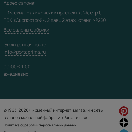
Адрес салона:
Видео
г. Москва, Нахимовский проспект д.24, стр.1,
ТВК «Экспострой», 2 пав., 2 этаж, стенд №220
Карта сайта
Все салоны фабрики
Электронная почта
info@portaprima.ru
09:00-21:00
ежедневно
© 1993-2026 Фирменный интернет-магазин и сеть
салонов мебельной фабрики «Porta prima»
Политика обработки персональных данных