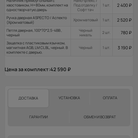
Наличник прямоугольный с
Нано-флекс /
2 400
₽
хвостовиком, H=80мм, комплект на
Под отделку /
1 шт.
одностворчатую дверь
Софт тач
Ручка дверная ASPECTO / Аспекто
2 520
₽
Хром матовый
1 шт.
(Хром матовый)
Петля дверная, 100*70*2,5-4ВВ ,
Черный
780
₽
2 шт.
черный
никель
Защелка с пластиковым язычком,
3 190
₽
магнитная AGB, LM CL BL, черный. В
Черный
1 шт.
комплекте с дверью.
Цена за комплект:
42 590
₽
УСТАНОВКА
ОПЛАТА
ДОСТАВКА
ГАРАНТИИ
ОБМЕН И ВОЗВРАТ