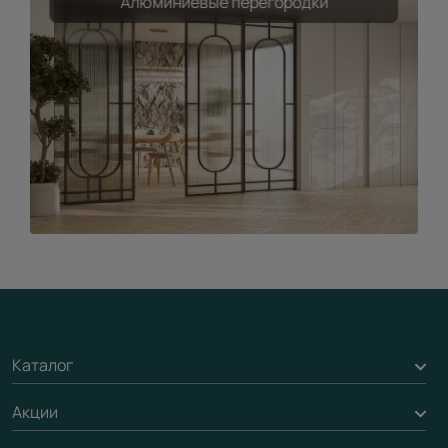
Алюминиевые перегородки
Каталог
Акции
Межкомнатные двери