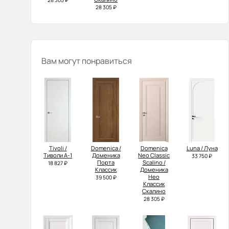
28 305 ₽
28 305 ₽
Вам могут понравиться
Tivoli /
Domenica /
Domenica
Luna / Луна
Тиволи А-1
Доменика
Neo Classic
33 750 ₽
Порта
Scalino /
18 827 ₽
Классик
Доменика
Нео
39 500 ₽
Классик
Скалино
28 305 ₽