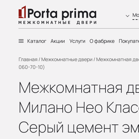
Мо
Каталог
Акции
Услуги
О фабрике
Покупат
Главная
/
Межкомнатные двери
/
Межкомнатная двер
060-70-10)
Межкомнатная две
Милано Нео Класс
Серый цемент эм