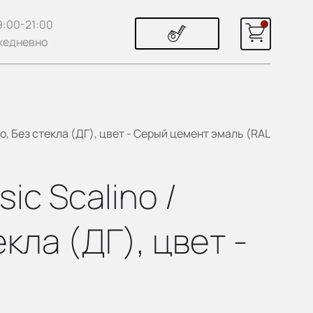
9:00-21:00
жедневно
, Без стекла (ДГ), цвет - Серый цемент эмаль (RAL
c Scalino /
кла (ДГ), цвет -