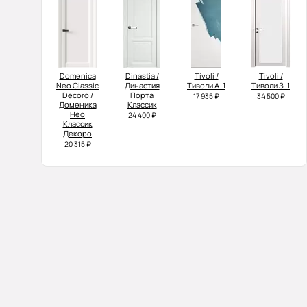
Domenica
Dinastia /
Tivoli /
Tivoli /
Neo Classic
Династия
Тиволи А-1
Тиволи З-1
Decoro /
Порта
17 935 ₽
34 500 ₽
Доменика
Классик
Нео
24 400 ₽
Классик
Декоро
20 315 ₽