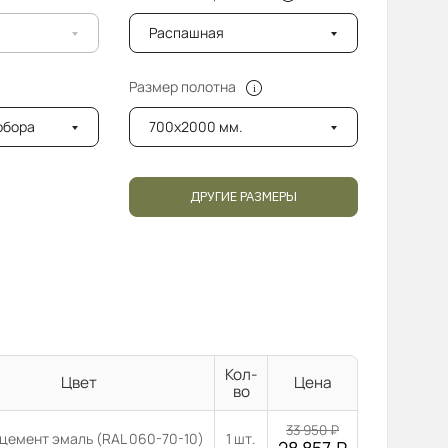
Распашная
Размер полотна
добора
700x2000 мм.
ДРУГИЕ РАЗМЕРЫ
Кол-
Цвет
Цена
во
33 950
₽
цемент эмаль (RAL 060-70-10)
1 шт.