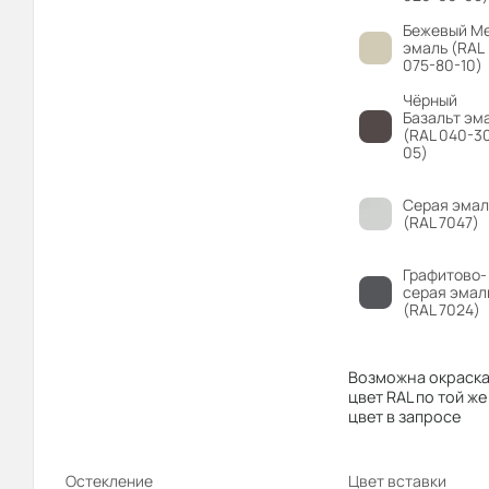
Бежевый М
эмаль (RAL
075-80-10)
Чёрный
Базальт эм
(RAL 040-3
05)
Серая эмал
(RAL 7047)
Графитово-
серая эмал
(RAL 7024)
Возможна окраска
цвет RAL по той же
цвет в запросе
Остекление
Цвет вставки