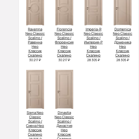
Ravenna
Florencia
Imperia-R
Domenica
Neo Classic
Neo Classic
Neo Classic
Neo Classic
Scalino /
Scalino /
Scalino /
Scalino /
Равенна
Флоренсия
Империя-Р
Доменика
Нео
Нео
Нео
Нео
Классик
Классик
Классик
Классик
Скалино
Скалино
Скалино
Скалино
30 217 ₽
30 217 ₽
28 305 ₽
28 305 ₽
Siena Neo
Dinastia
Classic
Neo Classic
Scalino /
Scalino /
Сиена Нео
Династия
Классик
Нео
Скалино
Классик
Скалино