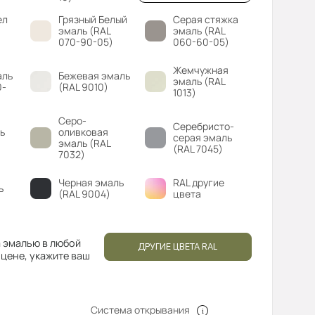
ел
Грязный Белый
Серая стяжка
эмаль (RAL
эмаль (RAL
070-90-05)
060-60-05)
Жемчужная
аль
Бежевая эмаль
эмаль (RAL
0-
(RAL 9010)
1013)
Серо-
Серебристо-
ь
оливковая
серая эмаль
эмаль (RAL
(RAL 7045)
7032)
Черная эмаль
RAL другие
ь
(RAL 9004)
цвета
 эмалью в любой
ДРУГИЕ ЦВЕТА RAL
 цене, укажите ваш
Система открывания