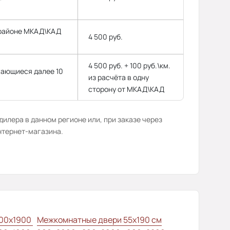
 районе МКАД\КАД
4 500 руб.
4 500 руб. + 100 руб.\км.
гающиеся далее 10
из расчёта в одну
сторону от МКАД\КАД
илера в данном регионе или, при заказе через
нтернет-магазина.
00x1900
Межкомнатные двери 55х190 см