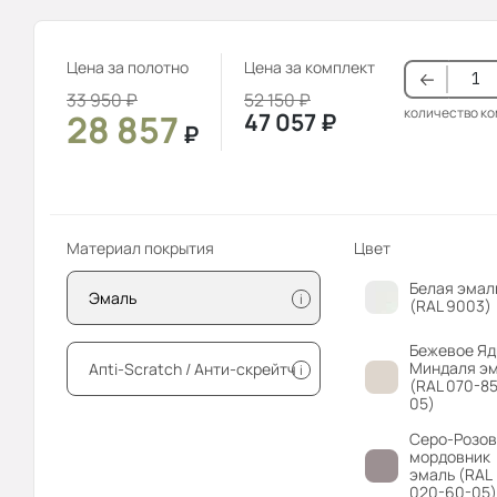
Цена за полотно
Цена за комплект
33 950
₽
52 150
₽
количество к
28 857
47 057
₽
₽
Материал покрытия
Цвет
Белая эмал
Эмаль
i
(RAL 9003)
Бежевое Яд
Миндаля э
Апti-Sсrаtсh / Анти-скрейтч
i
(RAL 070-85
05)
Серо-Розо
мордовник
эмаль (RAL
020-60-05)