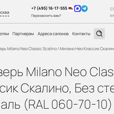
+7 (495) 16-17-555
0
сква
е
Перезвонить вам?
елям
Партнерам
Адреса салонов
Контакты
ь Milano Neo Classic Scalino / Милано Нео Классик Скалино
рь Milano Neo Classi
ик Скалино, Без сте
аль (RAL 060-70-10)