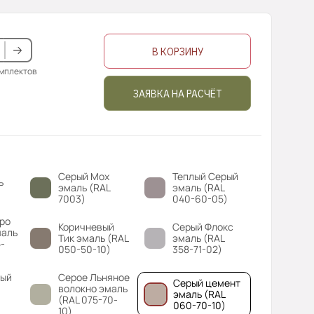
В КОРЗИНУ
омплектов
ЗАЯВКА НА РАСЧЁТ
Серый Мох
Теплый Серый
ь
эмаль (RAL
эмаль (RAL
7003)
040-60-05)
ро
Коричневый
Серый Флокс
маль
Тик эмаль (RAL
эмаль (RAL
-
050-50-10)
358-71-02)
вый
Серое Льняное
Серый цемент
волокно эмаль
эмаль (RAL
(RAL 075-70-
060-70-10)
10)