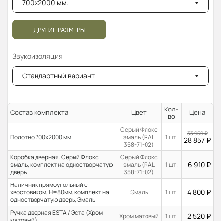
700x2000 мм.
ДРУГИЕ РАЗМЕРЫ
Звукоизоляция
Стандартный вариант
Кол-
Состав комплекта
Цвет
Цена
во
Серый Флокс
33 950
₽
Полотно 700x2000 мм.
эмаль (RAL
1 шт.
28 857
₽
358-71-02)
Коробка дверная. Серый Флокс
Серый Флокс
6 910
₽
эмаль, комплект на одностворчатую
эмаль (RAL
1 шт.
дверь
358-71-02)
Наличник прямоугольный с
4 800
₽
хвостовиком, H=80мм, комплект на
Эмаль
1 шт.
одностворчатую дверь, Эмаль
Ручка дверная ESTA / Эста (Хром
2 520
₽
Хром матовый
1 шт.
матовый)