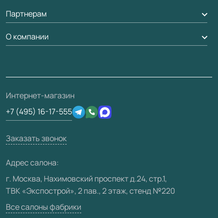
Обмен и возврат
Партнерам
Вызов замерщика
Рейки, баффели, стеллажи
Гарантия
Доставка
О компании
Погонаж
Дизайнерам / архитекторам
Вопрос-ответ
Монтаж
Накладки на дверь
Франшизам / дилерам
Контакты
Проекты
Ремонт дверей
Скачать материалы
О фабрике
Полезная информация
Подготовка проемов
3D-модели
Интернет-магазин
Сертификаты
Отзывы клиентов
+7 (495) 16-17-555
Производство
Техническая информация
Вакансии
Заказать звонок
Юридическая информация
Медиацентр
Адрес салона:
Видео
г. Москва, Нахимовский проспект д.24, стр.1,
ТВК «Экспострой», 2 пав., 2 этаж, стенд №220
Карта сайта
Все салоны фабрики