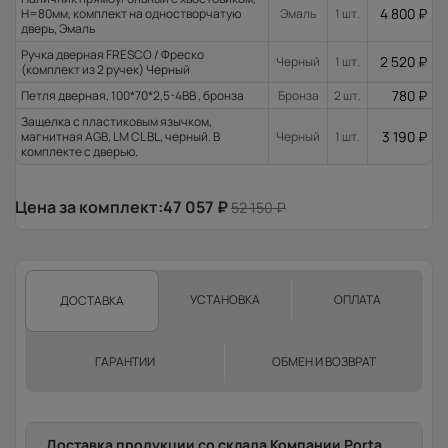
4 800
₽
H=80мм, комплект на одностворчатую
Эмаль
1 шт.
дверь, Эмаль
Ручка дверная FRESCO / Фреско
2 520
₽
Черный
1 шт.
(комплект из 2 ручек) Черный
780
₽
Петля дверная, 100*70*2,5-4ВВ , бронза
Бронза
2 шт.
Защелка с пластиковым язычком,
3 190
₽
магнитная AGB, LM CL BL, черный. В
Черный
1 шт.
комплекте с дверью.
Цена за комплект:
47 057
₽
52 150
₽
УСТАНОВКА
ОПЛАТА
ДОСТАВКА
ГАРАНТИИ
ОБМЕН И ВОЗВРАТ
Доставка продукции со склада Компании Porta