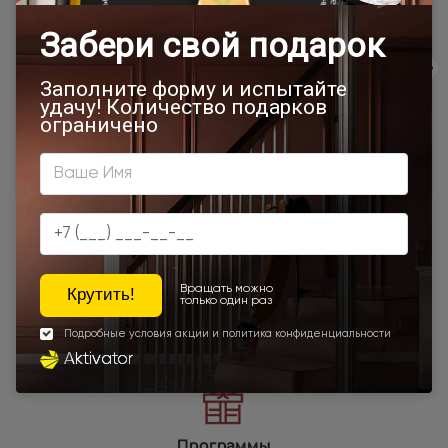
Товар относится к категориям:
500x1900
Межкомнатные двери 55х190 см
700x1900
900x2000
800x2000
900x2200
450x2000
650x2000
1000x2100
700x2200
800x2300
900x1900
800x2100
700x2100
800x2200
900x2300
900x2400
1200x2000
Шампань
Высота 180
Наши преимущества
Программы