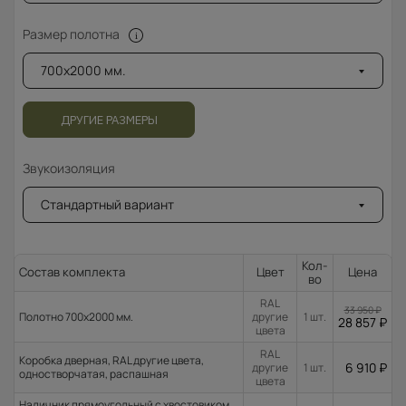
Размер полотна
700x2000 мм.
ДРУГИЕ РАЗМЕРЫ
Звукоизоляция
Стандартный вариант
Кол-
Состав комплекта
Цвет
Цена
во
RAL
33 950
₽
Полотно 700x2000 мм.
другие
1 шт.
28 857
₽
цвета
RAL
Коробка дверная, RAL другие цвета,
6 910
₽
другие
1 шт.
одностворчатая, распашная
цвета
Наличник прямоугольный с хвостовиком,