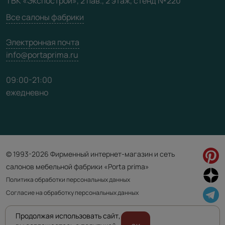
ТВК «Экспострой», 2 пав., 2 этаж, стенд №220
Карта сайта
Все салоны фабрики
Электронная почта
info@portaprima.ru
09:00-21:00
ежедневно
© 1993-2026 Фирменный интернет-магазин и сеть
салонов мебельной фабрики «Porta prima»
Политика обработки персональных данных
Согласие на обработку персональных данных
Продолжая использовать сайт,
Приведенная на сайте информация не является публичной офертой