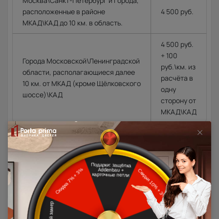
Москва\Санкт-Петербург и города,
расположенные в районе
4 500 руб.
МКАД\КАД до 10 км. в область.
4 500 руб.
+ 100
Города Московской\Ленинградской
руб.\км. из
области, располагающиеся далее
расчёта в
10 км. от МКАД (кроме Щёлковского
одну
шоссе)\КАД
сторону от
МКАД\КАД
Доставка в регионы осуществляется по тарифам нашего
дилера в данном регионе или, при заказе через запрос с
сайта, отдельно рассчитывается менеджером интернет-
магазина.
Подробная информация о доставке