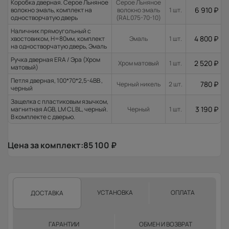
Коробка дверная. Серое Льняное
Серое Льняное
6 910
₽
волокно эмаль, комплект на
волокно эмаль
1 шт.
одностворчатую дверь
(RAL 075-70-10)
Наличник прямоугольный с
4 800
₽
хвостовиком, H=80мм, комплект
Эмаль
1 шт.
на одностворчатую дверь, Эмаль
Ручка дверная ERA / Эра (Хром
2 520
₽
Хром матовый
1 шт.
матовый)
Петля дверная, 100*70*2,5-4ВВ ,
780
₽
Черный никель
2 шт.
черный
Защелка с пластиковым язычком,
3 190
₽
магнитная AGB, LM CL BL, черный.
Черный
1 шт.
В комплекте с дверью.
Цена за комплект:
85 100
₽
УСТАНОВКА
ОПЛАТА
ДОСТАВКА
ГАРАНТИИ
ОБМЕН И ВОЗВРАТ