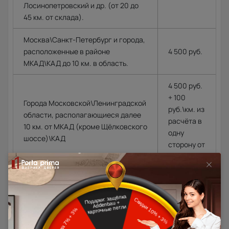
Лосинопетровский и др. (от 20 до
45 км. от склада).
Москва\Санкт-Петербург и города,
расположенные в районе
4 500 руб.
МКАД\КАД до 10 км. в область.
4 500 руб.
+ 100
Города Московской\Ленинградской
руб.\км. из
области, располагающиеся далее
расчёта в
10 км. от МКАД (кроме Щёлковского
одну
шоссе)\КАД
сторону от
МКАД\КАД
Доставка в регионы осуществляется по тарифам нашего
дилера в данном регионе или, при заказе через запрос с
сайта, отдельно рассчитывается менеджером интернет-
магазина.