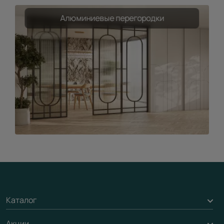
Алюминиевые перегородки
Каталог
Акции
Межкомнатные двери