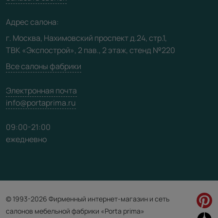
Медиацентр
Адрес салона:
Видео
г. Москва, Нахимовский проспект д.24, стр.1,
ТВК «Экспострой», 2 пав., 2 этаж, стенд №220
Карта сайта
Все салоны фабрики
Электронная почта
info@portaprima.ru
09:00-21:00
ежедневно
© 1993-2026 Фирменный интернет-магазин и сеть
салонов мебельной фабрики «Porta prima»