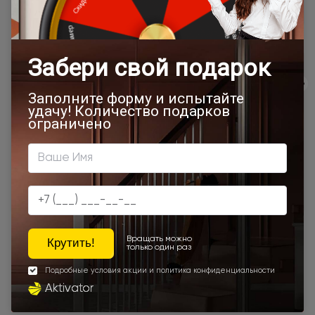
Подробная информация о доставке
Товар относится к категориям:
Двери Moderno / Модерно
800x2000
900x2200
1000x2100
700x2200
900x1900
800x2100
900x2300
900x2400
Шампань
Под заказ
Двухсторонние двери
Серый дуб
Двери межкомнатные глухие
Двустворчатые двери
Белые
Бежевые
Дуб
Коричневые
Серые
Наши преимущества