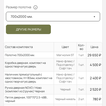
Размер полотна
700x2000 мм.
ДРУГИЕ РАЗМЕРЫ
Кол-
Состав комплекта
Цвет
Цена
во
29 650
₽
Полотно 700x2000 мм.
Магнолия ST
1 шт.
Нано-флекс /
Коробка дверная. комплект на
4 500
₽
Под отделку /
1 шт.
одностворчатую дверь
Софт тач
Наличник прямоугольный с
Нано-флекс /
2 400
₽
хвостовиком, H=80мм, комплект на
Под отделку /
1 шт.
одностворчатую дверь
Софт тач
Ручка дверная NOVO / Ново
2 520
₽
Черный
1 шт.
(комплект из 2 ручек) Черная
Петля дверная, 100*70*2,5-4ВВ ,
780
₽
Черный никель
2 шт.
черный