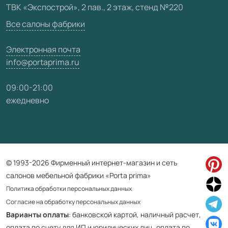
ТВК «Экспострой», 2 пав., 2 этаж, стенд №220
Карта сайта
Все салоны фабрики
Электронная почта
info@portaprima.ru
09:00-21:00
ежедневно
© 1993-2026 Фирменный интернет-магазин и сеть
салонов мебельной фабрики «Porta prima»
Политика обработки персональных данных
Согласие на обработку персональных данных
Варианты оплаты
: банковской картой, наличный расчет,
оплата по счету для ИП и юридических лиц, оплата по