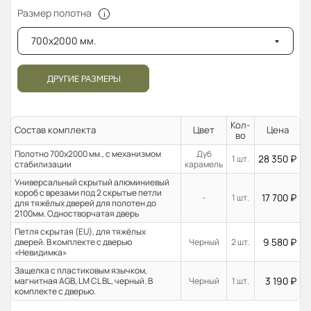
Размер полотна
700x2000 мм.
ДРУГИЕ РАЗМЕРЫ
Кол-
Состав комплекта
Цвет
Цена
во
Полотно 700x2000 мм., с механизмом
Дуб
28 350
₽
1 шт.
стабилизации
карамель
Универсальный скрытый алюминиевый
короб с врезами под 2 скрытые петли
17 700
₽
-
1 шт.
для тяжёлых дверей для полотен до
2100мм. Одностворчатая дверь
Петля скрытая (EU), для тяжёлых
9 580
₽
дверей. В комплекте с дверью
Черный
2 шт.
«Невидимка»
Защелка с пластиковым язычком,
3 190
₽
магнитная AGB, LM CL BL, черный. В
Черный
1 шт.
комплекте с дверью.