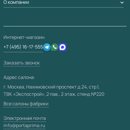
О компании
Погонаж
Дизайнерам / архитекторам
Вопрос-ответ
Монтаж
Накладки на дверь
Франшизам / дилерам
Контакты
Проекты
Ремонт дверей
Скачать материалы
О фабрике
Полезная информация
Подготовка проемов
3D-модели
Интернет-магазин
Сертификаты
Отзывы клиентов
+7 (495) 16-17-555
Производство
Техническая информация
Вакансии
Заказать звонок
Юридическая информация
Медиацентр
Адрес салона:
Видео
г. Москва, Нахимовский проспект д.24, стр.1,
ТВК «Экспострой», 2 пав., 2 этаж, стенд №220
Карта сайта
Все салоны фабрики
Электронная почта
info@portaprima.ru